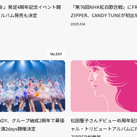
 LAB.」発足4周年記念イベント開
「第76回NHK紅白歌合戦」にFR
アルバム発売も決定
ZIPPER、CANDY TUNEが初出
2025.11.14
TALENT
S
TEADY、グループ結成2周年で幕張
松田聖子さんデビュー45周年記
ARTIST
MODEL/T
40
演2days開催決定
ャル・トリビュートアルバムにFR
ACTOR
13
ZIPPERが参加