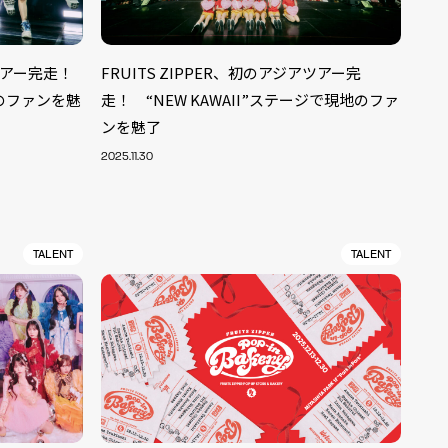
アツアー完走！
FRUITS ZIPPER、初のアジアツアー完
地のファンを魅
走！ “NEW KAWAII”ステージで現地のファ
ンを魅了
2025.11.30
TALENT
TALENT