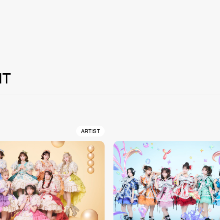
NT
ARTIST