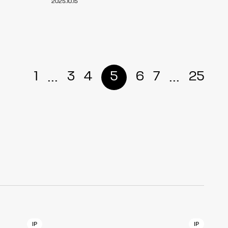
2025.10.15
r
4
...
...
1
3
4
5
6
7
25
CONTACT
S
Jingumae, 2-26-8 Jingumae,
ku, Tokyo, Japan 150-0001
IP
IP