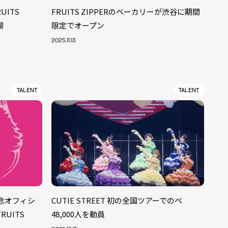
UITS
FRUITS ZIPPERのベーカリーが渋谷に期間
場
限定でオープン
2025.11.13
TALENT
TALENT
念オフィシ
CUTIE STREET 初の全国ツアーでのべ
ALENT
33
UITS
48,000人を動員
CREATOR
29