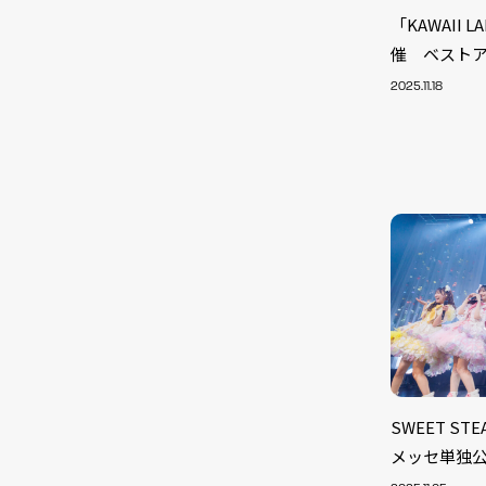
「KAWAII
催 ベスト
2025.11.18
NEW
SWEET S
メッセ単独公