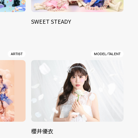
SWEET STEADY
ARTIST
MODEL/TALENT
櫻井優衣