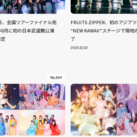
UNE、全国ツアーファイナル完
FRUITS ZIPPER、初のアジ
6年6月に初の日本武道館公演
“NEW KAWAII”ステージで現
決定
了
2025.12.02
TALENT