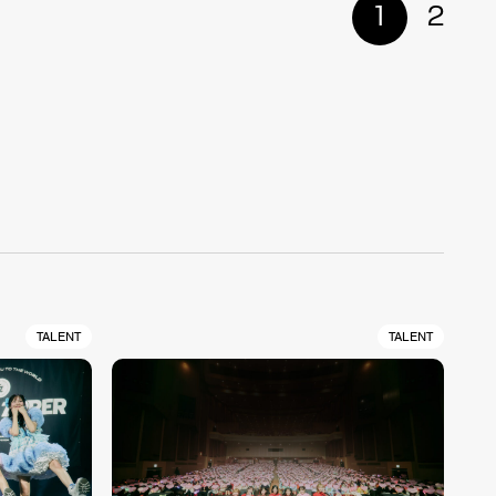
1
2
TALENT
TALENT