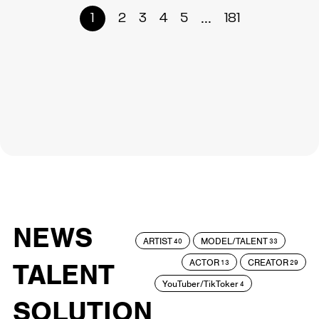
...
1
2
3
4
5
181
NEWS
ARTIST
MODEL/TALENT
40
33
ACTOR
CREATOR
TALENT
13
29
YouTuber/TikToker
4
SOLUTION