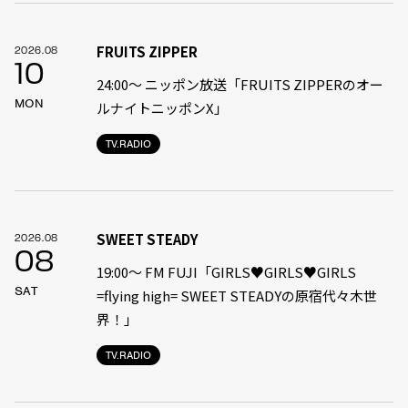
FRUITS ZIPPER
2026.08
10
24:00〜 ニッポン放送「FRUITS ZIPPERのオー
MON
ルナイトニッポンX」
TV.RADIO
SWEET STEADY
2026.08
08
19:00〜 FM FUJI「GIRLS♥GIRLS♥GIRLS
SAT
=flying high= SWEET STEADYの原宿代々木世
界！」
TV.RADIO