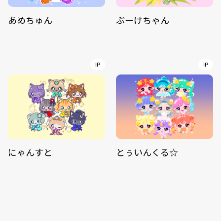
あめちゅん
ぶーけちゃん
IP
IP
にゃんすと
とぅいんくる☆