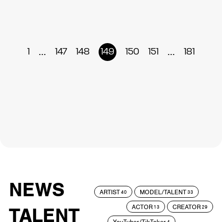
...
...
1
147
148
149
150
151
181
NEWS
ARTIST
MODEL/TALENT
40
33
ACTOR
CREATOR
TALENT
13
29
YouTuber/TikToker
4