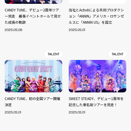
CANDY TUNE、デビュー2周年ツア
当社とActiv8による共同プロダクシ
ー完走 幕張イベントホールで見せ
ョン「ANNIN」アメリカ・ロサンゼ
た成長の軌跡
ルスに「ANNIN US」を設立
2025.05.08
2025.05.01
TALENT
TALENT
CANDY TUNE、初の全国ツアー開催
SWEET STEADY、デビュー1周年を
決定
記念した東名阪ツアーを完走！
2025.05.01
2025.05.01