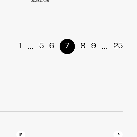
2025.07.28
r
4
...
...
1
5
6
7
8
9
25
CONTACT
S
Jingumae, 2-26-8 Jingumae,
ku, Tokyo, Japan 150-0001
IP
IP