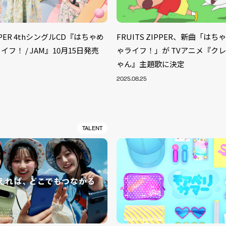
IPPER 4thシングルCD『はちゃめ
FRUITS ZIPPER、新曲「は
フ！ / JAM』10月15日発売
ゃライフ！」が TVアニメ『ク
ゃん』主題歌に決定
2025.08.25
TALENT