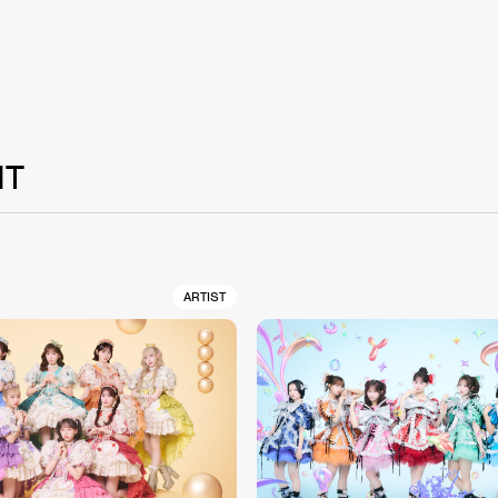
NT
ARTIST