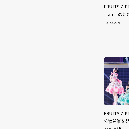
FRUITS ZI
｜au 」の新
2025.08.21
NEW
FRUITS Z
公演開催を
ンとの絆