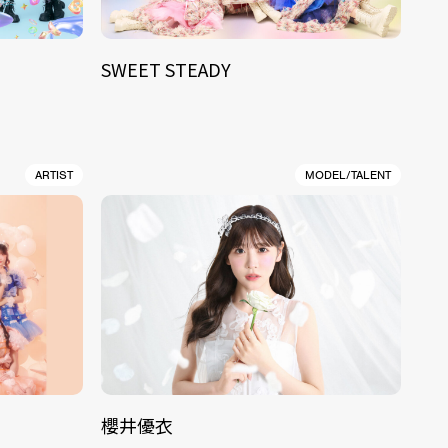
SWEET STEADY
ARTIST
MODEL/TALENT
櫻井優衣