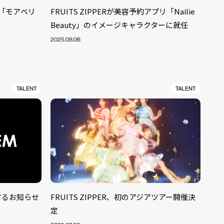
グル「モアベリ
FRUITS ZIPPERが美容予約アプリ「Nailie
Beauty」のイメージキャラクターに就任
2025.08.06
TALENT
TALENT
関するお知らせ
FRUITS ZIPPER、初のアジアツアー開催決
ALENT
33
定
CREATOR
29