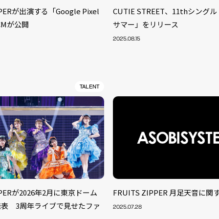
PPERが出演する「Google Pixel
CUTIE STREET、11thシン
CMが公開
サマー」をリリース
2025.08.15
TALENT
S
IPPERが2026年2月に東京ドーム
FRUITS ZIPPER 月足天音に
ARTIST
MODEL/T
40
発表 3周年ライブで見せたファ
2025.07.28
ACTOR
13