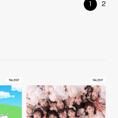
1
2
TALENT
TALENT