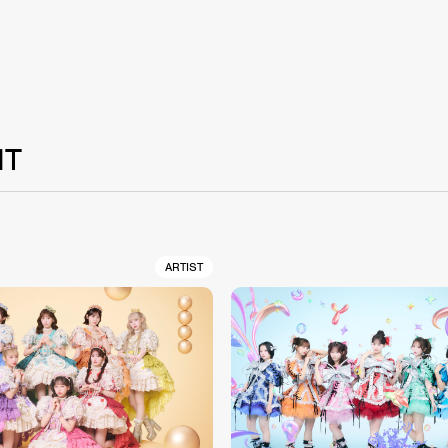
NT
ARTIST