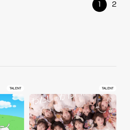
1
2
TALENT
TALENT