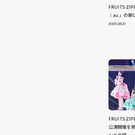
FRUITS ZI
｜au 」の新
2025.08.21
NEW
FRUITS Z
公演開催を
ンとの絆