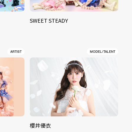
SWEET STEADY
ARTIST
MODEL/TALENT
櫻井優衣