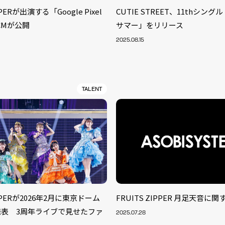
PPERが出演する「Google Pixel
CUTIE STREET、11thシン
CMが公開
サマー」をリリース
2025.08.15
TALENT
S
IPPERが2026年2月に東京ドーム
FRUITS ZIPPER 月足天音に
ARTIST
MODEL/T
40
発表 3周年ライブで見せたファ
2025.07.28
ACTOR
13