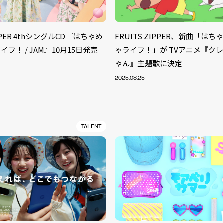
IPPER 4thシングルCD『はちゃめ
FRUITS ZIPPER、新曲「は
フ！ / JAM』10月15日発売
ゃライフ！」が TVアニメ『ク
ゃん』主題歌に決定
2025.08.25
TALENT