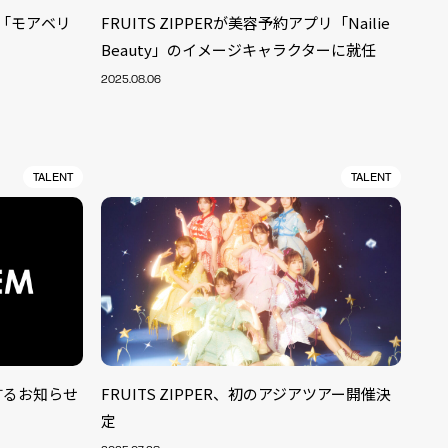
グル「モアベリ
FRUITS ZIPPERが美容予約アプリ「Nailie
Beauty」のイメージキャラクターに就任
2025.08.06
TALENT
TALENT
関するお知らせ
FRUITS ZIPPER、初のアジアツアー開催決
ALENT
33
定
CREATOR
29