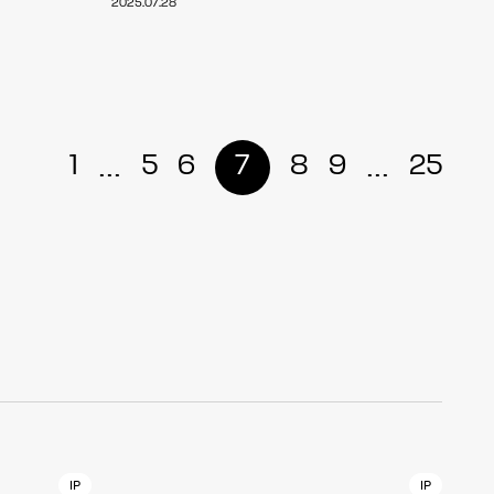
2025.07.28
r
4
...
...
1
5
6
7
8
9
25
CONTACT
S
Jingumae, 2-26-8 Jingumae,
ku, Tokyo, Japan 150-0001
IP
IP