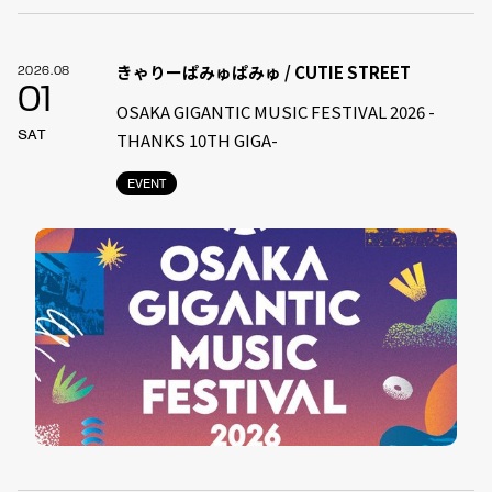
きゃりーぱみゅぱみゅ / CUTIE STREET
2026.08
01
OSAKA GIGANTIC MUSIC FESTIVAL 2026 -
SAT
THANKS 10TH GIGA-
EVENT