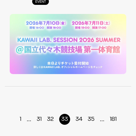
EVENT
...
...
1
31
32
33
34
35
181