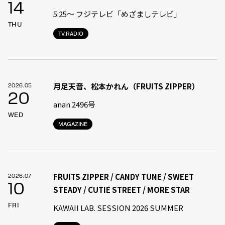
14
5:25〜 フジテレビ「めざましテレビ」
THU
TV.RADIO
月足天音、松本かれん（FRUITS ZIPPER）
2026.05
20
anan 2496号
WED
MAGAZINE
FRUITS ZIPPER / CANDY TUNE / SWEET
2026.07
10
STEADY / CUTIE STREET / MORE STAR
FRI
KAWAII LAB. SESSION 2026 SUMMER