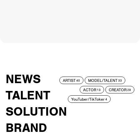
NEWS
ARTIST
MODEL/TALENT
40
33
ACTOR
CREATOR
TALENT
13
29
YouTuber/TikToker
4
SOLUTION
BRAND