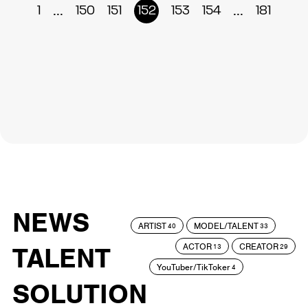
...
...
1
150
151
152
153
154
181
NEWS
ARTIST
MODEL/TALENT
40
33
ACTOR
CREATOR
TALENT
13
29
YouTuber/TikToker
4
SOLUTION