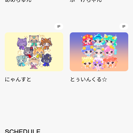
IP
IP
にゃんすと
とぅいんくる☆
SCHEDULE