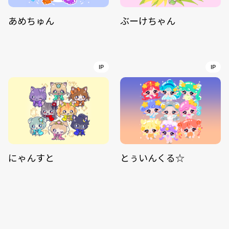
あめちゅん
ぶーけちゃん
IP
IP
にゃんすと
とぅいんくる☆