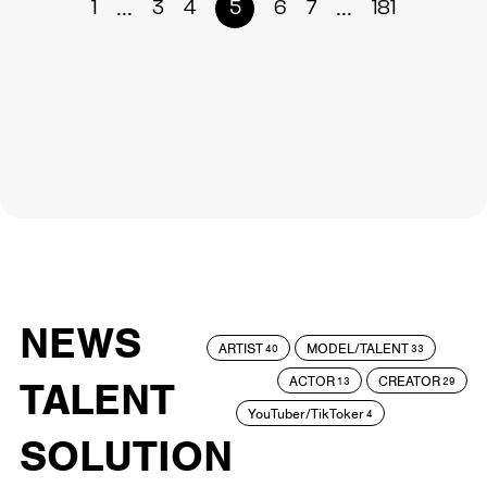
...
...
1
3
4
5
6
7
181
NEWS
ARTIST
MODEL/TALENT
40
33
ACTOR
CREATOR
TALENT
13
29
YouTuber/TikToker
4
SOLUTION