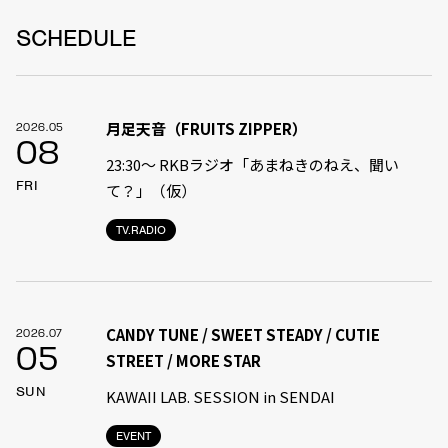
SCHEDULE
月足天音（FRUITS ZIPPER）
2026.05
08
23:30〜 RKBラジオ「あまねきのねえ、聞い
FRI
て？」（仮）
TV.RADIO
CANDY TUNE / SWEET STEADY / CUTIE
2026.07
05
STREET / MORE STAR
SUN
KAWAII LAB. SESSION in SENDAI
EVENT