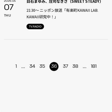
白石まゆみ、庄司なぎさ（SWEET STEADY）
2026.05
07
21:30〜 ニッポン放送「有楽町KAWAII LAB.
THU
KAWAII研究中！」
TV.RADIO
...
...
1
34
35
36
37
38
181