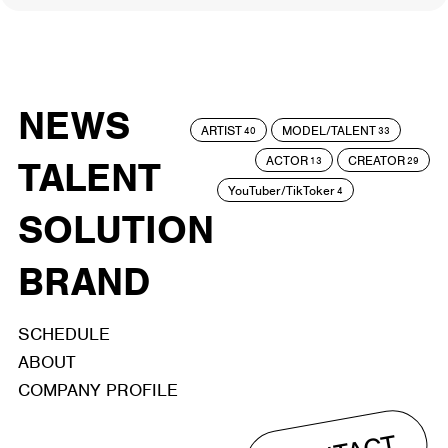
NEWS
ARTIST
MODEL/TALENT
40
33
ACTOR
CREATOR
TALENT
13
29
YouTuber/TikToker
4
SOLUTION
BRAND
SCHEDULE
ABOUT
COMPANY PROFILE