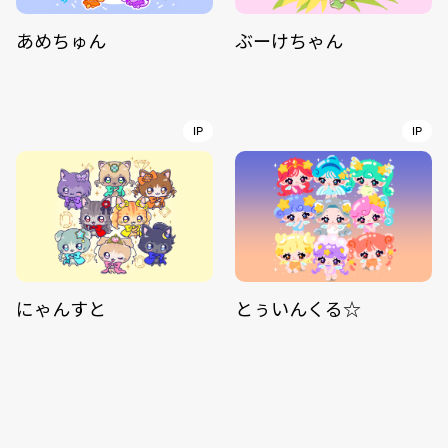
あめちゅん
ぶーけちゃん
IP
IP
にゃんすと
とぅいんくる☆