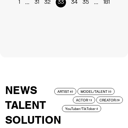
...
...
1
31
32
33
34
35
181
NEWS
ARTIST
MODEL/TALENT
40
33
ACTOR
CREATOR
TALENT
13
29
YouTuber/TikToker
4
SOLUTION