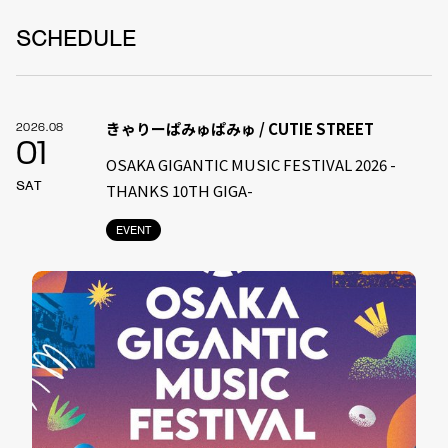
SCHEDULE
きゃりーぱみゅぱみゅ / CUTIE STREET
2026.08
01
OSAKA GIGANTIC MUSIC FESTIVAL 2026 -
SAT
THANKS 10TH GIGA-
EVENT