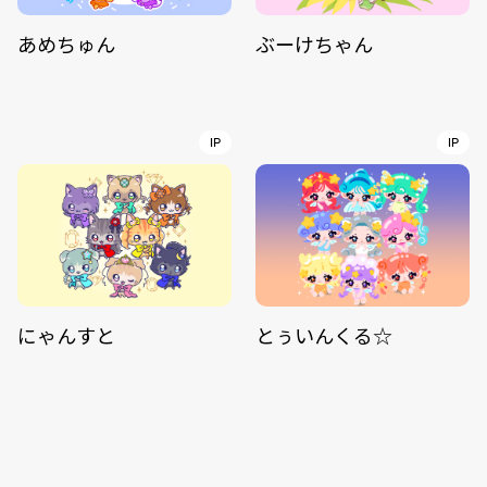
あめちゅん
ぶーけちゃん
IP
IP
にゃんすと
とぅいんくる☆