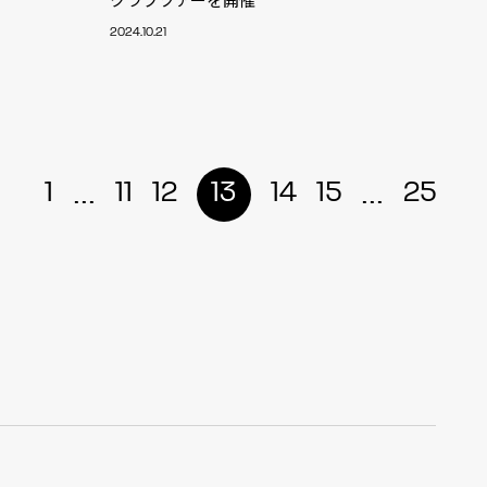
2024.10.21
r
4
...
...
1
11
12
13
14
15
25
CONTACT
S
Jingumae, 2-26-8 Jingumae,
ku, Tokyo, Japan 150-0001