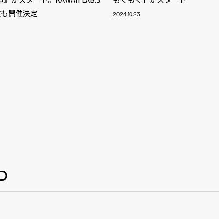
NT
演も開催決定
2024.10.23
YouTuber/TikToke
TION
ND
ADDRES
D
PHAROS 
COMPANY PROFILE
Shibuya-