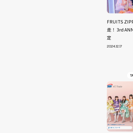
FRUITS 
走！ 3rd 
定
2024.12.17
T