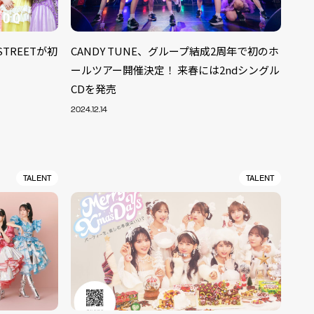
 STREETが初
CANDY TUNE、グループ結成2周年で初のホ
ールツアー開催決定！ 来春には2ndシングル
CDを発売
2024.12.14
TALENT
TALENT