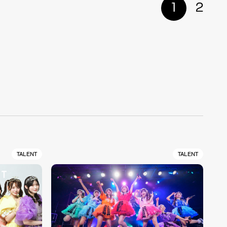
1
2
TALENT
TALENT