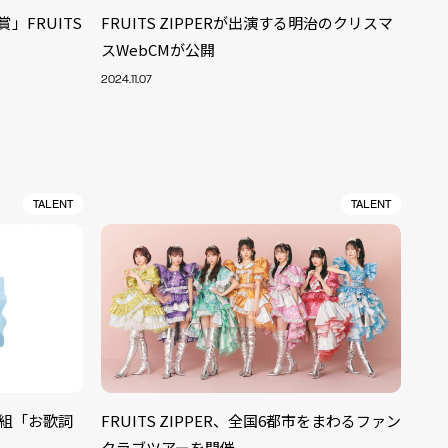
」FRUITS
FRUITS ZIPPERが出演する明治のクリスマ
スWebCMが公開
2024.11.07
TALENT
TALENT
ALENT
33
番組「お歌詞
FRUITS ZIPPER、全国6都市をまわるファン
CREATOR
29
クラブツアーを開催