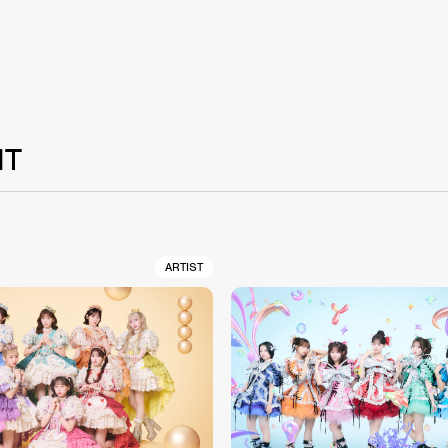
NT
ARTIST