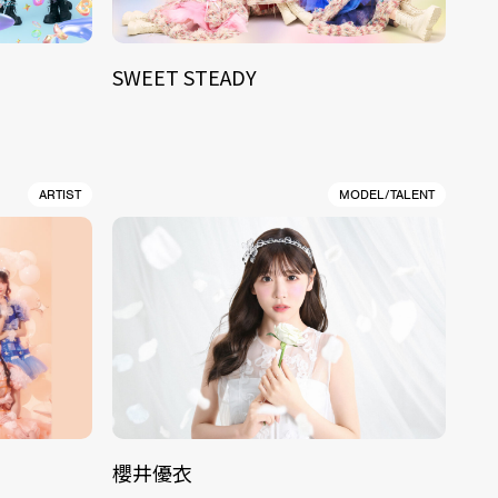
SWEET STEADY
ARTIST
MODEL/TALENT
櫻井優衣