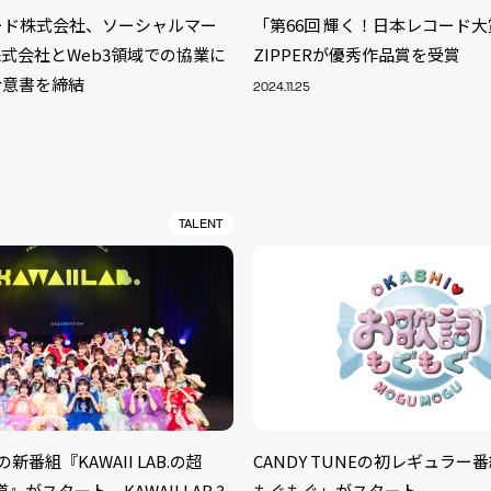
トレード株式会社、ソーシャルマー
「第66回 輝く！日本レコード大賞
式会社とWeb3領域での協業に
ZIPPERが優秀作品賞を受賞
合意書を締結
2024.11.25
TALENT
S
ARTIST
MODEL/T
40
B.の新番組『KAWAII LAB.の超
CANDY TUNEの初レギュラー
ACTOR
13
道』がスタート。KAWAII LAB.3
もぐもぐ」がスタート