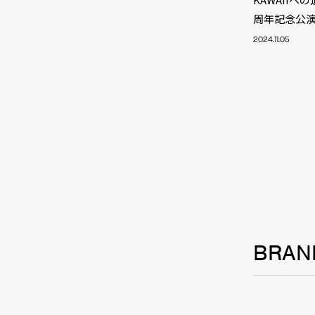
TALE
周年記念公
2024.11.05
SOLU
BRA
BRAN
SCHEDULE
ABOUT