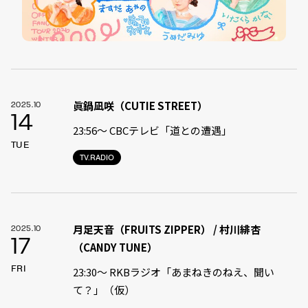
眞鍋凪咲（CUTIE STREET）
2025.10
14
23:56〜 CBCテレビ「道との遭遇」
TUE
TV.RADIO
月足天音（FRUITS ZIPPER） / 村川緋杏
2025.10
17
（CANDY TUNE）
FRI
23:30〜 RKBラジオ「あまねきのねえ、聞い
て？」（仮）