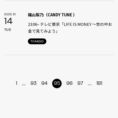
福山梨乃（CANDY TUNE ）
2025.10
14
23:06~ テレビ東京「LIFE IS MONEY 〜世の中お
TUE
金で見てみよう」
TV.RADIO
...
...
1
93
94
95
96
97
181