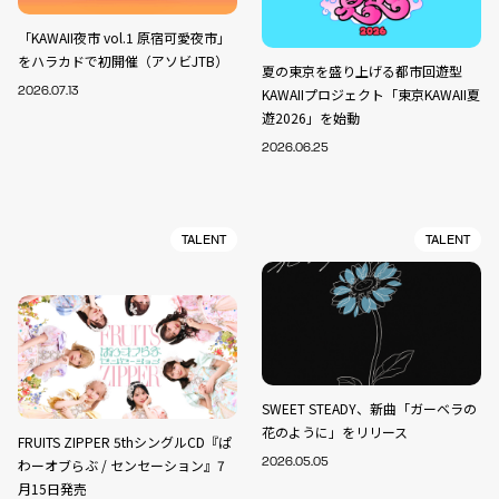
「KAWAII夜市 vol.1 原宿可愛夜市」
をハラカドで初開催（アソビJTB）
夏の東京を盛り上げる都市回遊型
2026.07.13
KAWAIIプロジェクト「東京KAWAII夏
遊2026」を始動
2026.06.25
TALENT
TALENT
SWEET STEADY、新曲「ガーベラの
花のように」をリリース
FRUITS ZIPPER 5thシングルCD『ぱ
わーオブらぶ / センセーション』7
2026.05.05
月15日発売