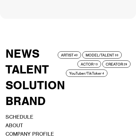
NEWS
ARTIST
MODEL/TALENT
40
33
ACTOR
CREATOR
TALENT
13
29
YouTuber/TikToker
4
SOLUTION
BRAND
SCHEDULE
ABOUT
COMPANY PROFILE