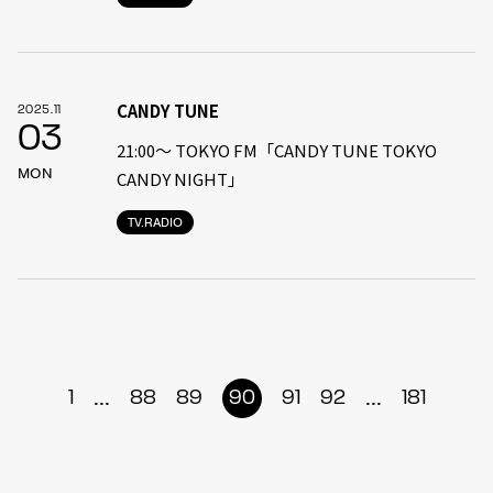
CANDY TUNE
2025.11
03
21:00〜 TOKYO FM「CANDY TUNE TOKYO
MON
CANDY NIGHT」
TV.RADIO
...
...
1
88
89
90
91
92
181