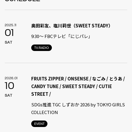
奥田彩友、塩川莉世（SWEET STEADY）
2025.11
01
9:30〜 FBCテレビ「にじパレ」
SAT
TV.RADIO
FRUITS ZIPPER / ONSENSE / なごみ / とうあ /
2026.01
10
CANDY TUNE / SWEET STEADY / CUTIE
STREET /
SAT
SDGs推進 TGC しずおか 2026 by TOKYO GIRLS
COLLECTION
EVENT