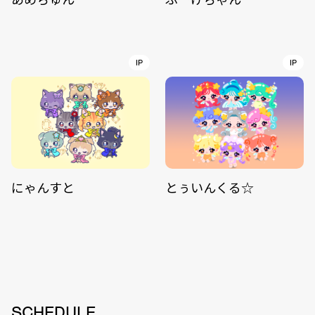
IP
IP
にゃんすと
とぅいんくる☆
SCHEDULE