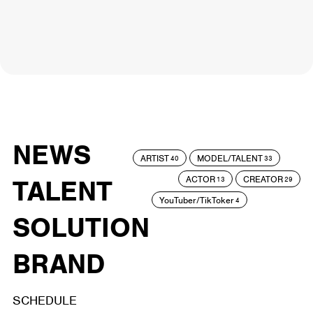
NEWS
ARTIST
MODEL/TALENT
40
33
ACTOR
CREATOR
TALENT
13
29
YouTuber/TikToker
4
SOLUTION
BRAND
SCHEDULE