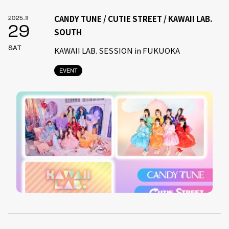
CANDY TUNE / CUTIE STREET / KAWAII LAB.
2025.11
29
SOUTH
SAT
KAWAII LAB. SESSION in FUKUOKA
EVENT