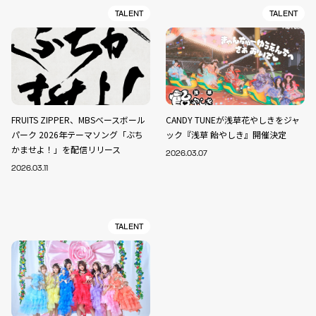
TALENT
TALENT
FRUITS ZIPPER、MBSベースボール
CANDY TUNEが浅草花やしきをジャ
パーク 2026年テーマソング「ぶち
ック『浅草 飴やしき』開催決定
かませよ！」を配信リリース
2026.03.07
2026.03.11
TALENT