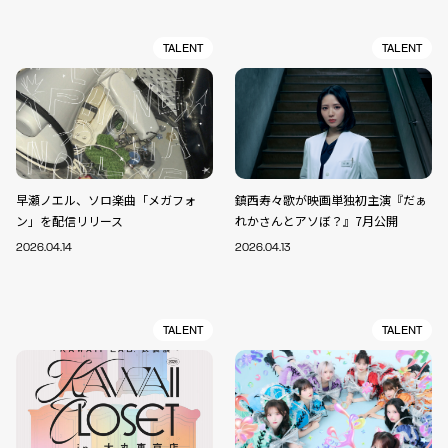
TALENT
TALENT
早瀬ノエル、ソロ楽曲「メガフォ
鎮西寿々歌が映画単独初主演『だぁ
ン」を配信リリース
れかさんとアソぼ？』7月公開
2026.04.14
2026.04.13
TALENT
TALENT