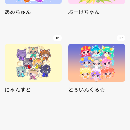
あめちゅん
ぶーけちゃん
IP
IP
にゃんすと
とぅいんくる☆