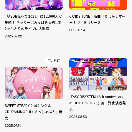
『ASOBIEXPO 2025』に12,000人が
CANDY TUNE、新曲「夏しかサマー
集結！ きゃりーぱみゅぱみゅ約1年
ー！♡」をリリース
2ヶ月ぶりのライブに大歓声
2025.07.14
2025.07.22
TALENT
『ASOBISYSTEM 18th Anniversary
ASOBIEXPO 2025』第二弾出演者発
SWEET STEADY 2ndシングル
表
CD『YAKIMOCHI / ぐっじょぶ！』発
売
2025.06.30
2025.07.14