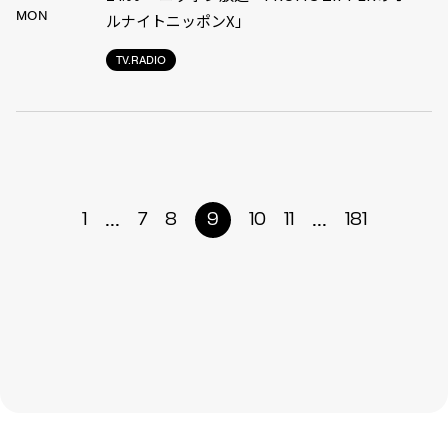
MON
ルナイトニッポンX」
TV.RADIO
...
...
1
7
8
9
10
11
181