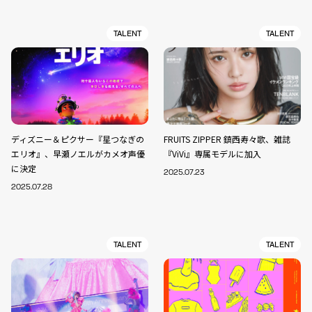
TALENT
TALENT
ディズニー＆ピクサー『星つなぎの
FRUITS ZIPPER 鎮西寿々歌、雑誌
エリオ』、早瀬ノエルがカメオ声優
『ViVi』専属モデルに加入
に決定
2025.07.23
2025.07.28
TALENT
TALENT