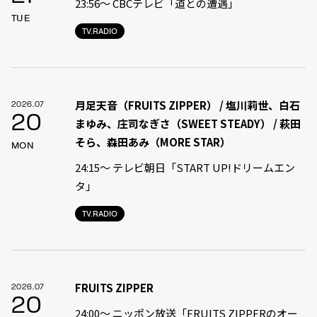
23:56〜 CBCテレビ「道との遭遇」
TUE
TV.RADIO
月足天音（FRUITS ZIPPER） / 塩川莉世、白石
2026.07
20
まゆみ、庄司なぎさ（SWEET STEADY） / 萩田
そら、森田あみ（MORE STAR）
MON
24:15〜 テレビ朝日「START UP!ドリームエン
タ」
TV.RADIO
FRUITS ZIPPER
2026.07
20
24:00〜 ニッポン放送「FRUITS ZIPPERのオー