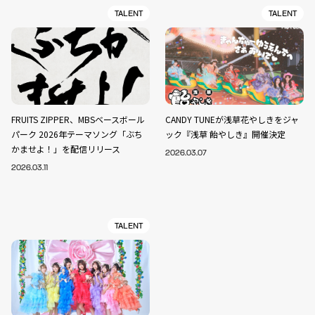
TALENT
TALENT
FRUITS ZIPPER、MBSベースボール
CANDY TUNEが浅草花やしきをジャ
パーク 2026年テーマソング「ぶち
ック『浅草 飴やしき』開催決定
かませよ！」を配信リリース
2026.03.07
2026.03.11
TALENT