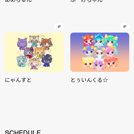
IP
IP
にゃんすと
とぅいんくる☆
SCHEDULE