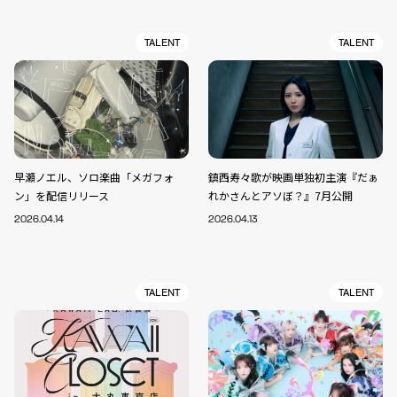
TALENT
TALENT
早瀬ノエル、ソロ楽曲「メガフォ
鎮西寿々歌が映画単独初主演『だぁ
ン」を配信リリース
れかさんとアソぼ？』7月公開
2026.04.14
2026.04.13
TALENT
TALENT