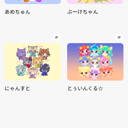
あめちゅん
ぶーけちゃん
IP
IP
にゃんすと
とぅいんくる☆