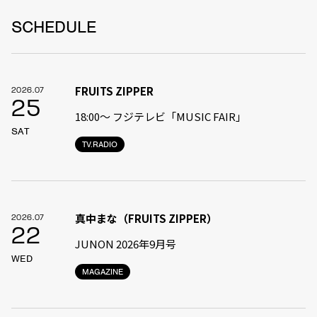
SCHEDULE
FRUITS ZIPPER
2026.07
25
18:00〜 フジテレビ「MUSIC FAIR」
SAT
TV.RADIO
真中まな（FRUITS ZIPPER）
2026.07
22
JUNON 2026年9月号
WED
MAGAZINE