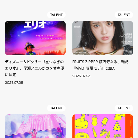
TALENT
TALENT
ディズニー＆ピクサー『星つなぎの
FRUITS ZIPPER 鎮西寿々歌、雑誌
エリオ』、早瀬ノエルがカメオ声優
『ViVi』専属モデルに加入
に決定
2025.07.23
2025.07.28
TALENT
TALENT