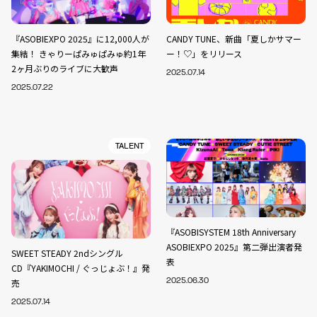
『ASOBIEXPO 2025』に12,000人が
CANDY TUNE、新曲「夏しかサマー
集結！ きゃりーぱみゅぱみゅ約1年
ー！♡」をリリース
2ヶ月ぶりのライブに大歓声
2025.07.14
2025.07.22
TALENT
『ASOBISYSTEM 18th Anniversary
ASOBIEXPO 2025』第二弾出演者発
SWEET STEADY 2ndシングル
表
CD『YAKIMOCHI / ぐっじょぶ！』発
売
2025.06.30
2025.07.14