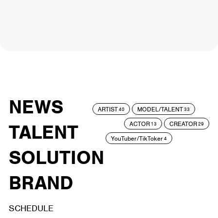
NEWS
ARTIST
MODEL/TALENT
40
33
ACTOR
CREATOR
TALENT
13
29
YouTuber/TikToker
4
SOLUTION
BRAND
SCHEDULE