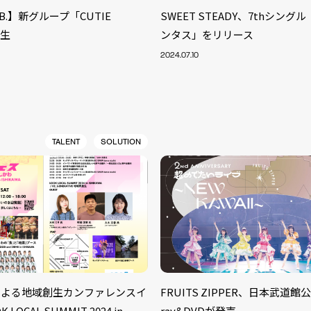
LAB.】新グループ「CUTIE
SWEET STEADY、7thシン
誕生
ンタス」をリリース
2024.07.10
TALENT
SOLUTION
S
ARTIST
MODEL/T
40
47による地域創生カンファレンスイ
FRUITS ZIPPER、日本武道館公
ACTOR
13
LOCAL SUMMIT 2024 in
ray&DVDが発売