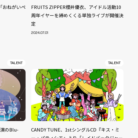
グル「おねがいペ
FRUITS ZIPPER櫻井優衣、アイドル活動10
周年イヤーを締めくくる単独ライブが開催決
定
2024.07.01
TALENT
TALENT
ALENT
33
演のBlu-
CANDY TUNE、1stシングルCD『キス・ミ
CREATOR
29
ー・パティシエ』より「レイドバックジャー