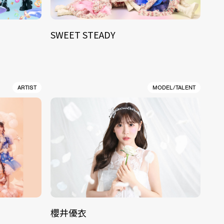
SWEET STEADY
ARTIST
MODEL/TALENT
櫻井優衣