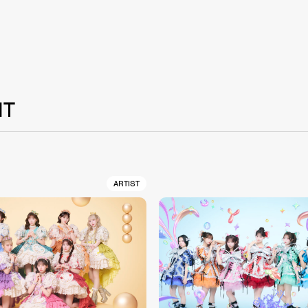
NT
ARTIST