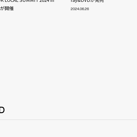
NT
A」が開催
2024.06.26
YouTuber/TikToke
TION
ND
ADDRES
D
PHAROS 
COMPANY PROFILE
Shibuya-