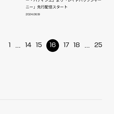
ニー」先行配信スタート
r
4
2024.06.19
...
...
1
14
15
16
17
18
25
CONTACT
S
Jingumae, 2-26-8 Jingumae,
ku, Tokyo, Japan 150-0001