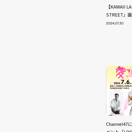
【KAWAII 
STREET」
2024.07.30
NEW
Channel
ベント「LOOK 