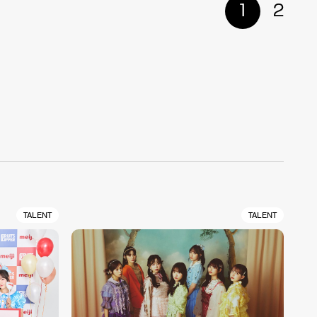
1
2
TALENT
TALENT