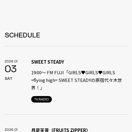
SCHEDULE
SWEET STEADY
2026.01
03
19:00〜 FM FUJI「GIRLS♥GIRLS♥GIRLS
SAT
=flying high= SWEET STEADYの原宿代々木世
界！」
TV.RADIO
月足天音（FRUITS ZIPPER）
2026.01