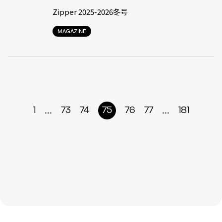
Zipper 2025-2026冬号
MAGAZINE
...
...
1
73
74
75
76
77
181