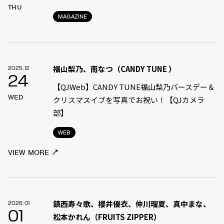
THU
MAGAZINE
福山梨乃、南なつ（CANDY TUNE ）
2025.12
24
【QJWeb】CANDY TUNE福山梨乃バースデー＆
WED
クリスマスイブを写真でお祝い！【QJカメラ
部】
WEB
VIEW MORE
鎮西寿々歌、櫻井優衣、仲川瑠夏、真中まな、
2026.01
01
松本かれん（FRUITS ZIPPER）