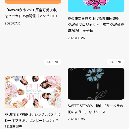
「KAWAII夜市 vol.1 原宿可愛夜市」
をハラカドで初開催（アソビJTB）
夏の東京を盛り上げる都市回遊型
2026.07.13
KAWAIIプロジェクト「東京KAWAII夏
遊2026」を始動
2026.06.25
TALENT
TALENT
SWEET STEADY、新曲「ガーベラの
花のように」をリリース
FRUITS ZIPPER 5thシングルCD『ぱ
わーオブらぶ / センセーション』7
2026.05.05
月15日発売