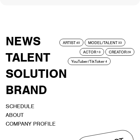
NEWS
ARTIST
MODEL/TALENT
40
33
ACTOR
CREATOR
TALENT
13
29
YouTuber/TikToker
4
SOLUTION
BRAND
SCHEDULE
ABOUT
COMPANY PROFILE