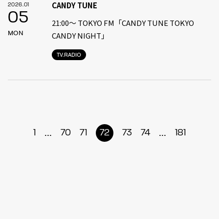
CANDY TUNE
2026.01
05
21:00〜 TOKYO FM「CANDY TUNE TOKYO
MON
CANDY NIGHT」
TV.RADIO
...
...
1
70
71
72
73
74
181