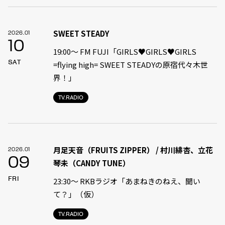
SWEET STEADY
2026.01
10
19:00〜 FM FUJI「GIRLS♥GIRLS♥GIRLS
SAT
=flying high= SWEET STEADYの原宿代々木世
界！」
TV.RADIO
月足天音（FRUITS ZIPPER） / 村川緋杏、立花
2026.01
09
琴未（CANDY TUNE）
FRI
23:30〜 RKBラジオ「あまねきのねえ、聞い
て？」（仮）
TV.RADIO