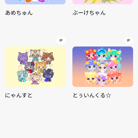
あめちゅん
ぶーけちゃん
IP
IP
にゃんすと
とぅいんくる☆