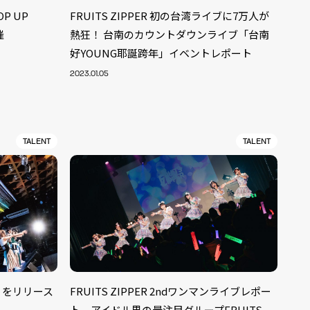
OP UP
FRUITS ZIPPER 初の台湾ライブに7万人が
催
熱狂！ 台南のカウントダウンライブ「台南
好YOUNG耶誕跨年」イベントレポート
2023.01.05
TALENT
TALENT
ALENT
33
ty」をリリース
FRUITS ZIPPER 2ndワンマンライブレポー
CREATOR
29
ト。アイドル界の最注目グループFRUITS