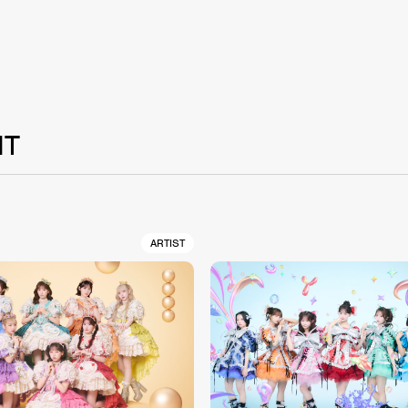
NT
ARTIST