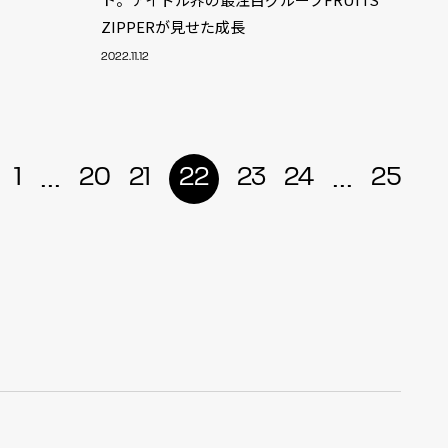
ZIPPERが見せた成長
r
4
2022.11.12
...
...
1
20
21
22
23
24
25
CONTACT
S
Jingumae, 2-26-8 Jingumae,
ku, Tokyo, Japan 150-0001