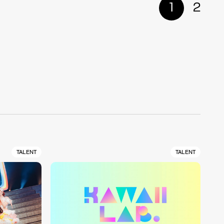
1
2
TALENT
TALENT