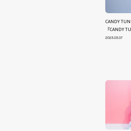
CANDY TU
『CANDY 
2023.03.07