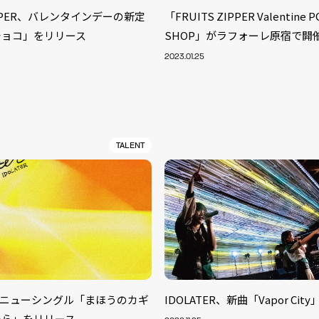
ZIPPER、バレンタインデーの新定
「FRUITS ZIPPER Valentine P
チョコ」をリリース
SHOP」がラフォーレ原宿で開
2023.01.25
TALENT
S
ARTIST
MODEL/T
40
ER、ニューシングル「まほうのカギ
IDOLATER、新曲「Vapor Ci
ACTOR
13
たら」をリリース