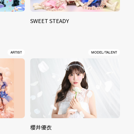
SWEET STEADY
ARTIST
MODEL/TALENT
櫻井優衣