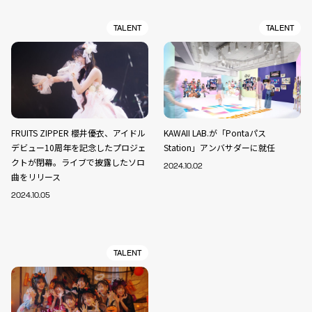
TALENT
TALENT
FRUITS ZIPPER 櫻井優衣、アイドル
KAWAII LAB.が「Pontaパス
デビュー10周年を記念したプロジェ
Station」アンバサダーに就任
クトが閉幕。ライブで披露したソロ
2024.10.02
曲をリリース
2024.10.05
TALENT