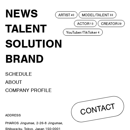
NEWS
ARTIST
MODEL/TALENT
40
33
ACTOR
CREATOR
TALENT
13
29
YouTuber/TikToker
4
SOLUTION
BRAND
SCHEDULE
ABOUT
COMPANY PROFILE
CONTACT
ADDRESS
PHAROS Jingumae, 2-26-8 Jingumae,
Shibuya-ku, Tokyo, Japan 150-0001