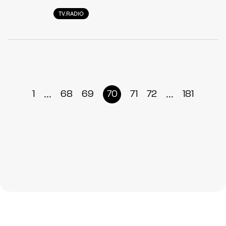
TV.RADIO
...
...
1
68
69
70
71
72
181