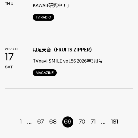
THU
KAWAII研究中！」
TV.RADIO
月足天音（FRUITS ZIPPER）
2026.01
17
TVnavi SMILE vol.56 2026年3月号
SAT
MAGAZINE
...
...
1
67
68
69
70
71
181