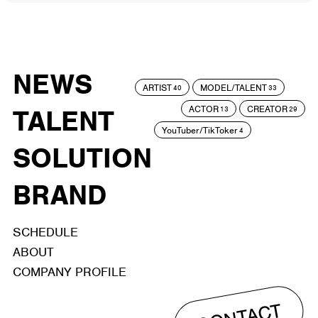
NEWS
ARTIST
MODEL/TALENT
40
33
ACTOR
CREATOR
TALENT
13
29
YouTuber/TikToker
4
SOLUTION
BRAND
SCHEDULE
ABOUT
COMPANY PROFILE