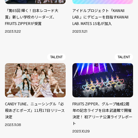
「第65回 輝く！日本レコード大
アイドルプロジェクト「KAWAII
賞」新しい学校のリーダーズ、
LAB.」にデビューを目指すKAWAII
FRUITS ZIPPERが受賞
LAB. MATES 15名が加入
2023.11.22
2023.11.21
TALENT
TALENT
CANDY TUNE、ニューシングル「必
FRUITS ZIPPER、グループ結成2周
殺あざとポーズ」11月17日リリース
年の記念ライブを日本武道館で開催
決定
決定！ 初アリーナ公演ライブレポー
ト
2023.11.08
2023.10.29