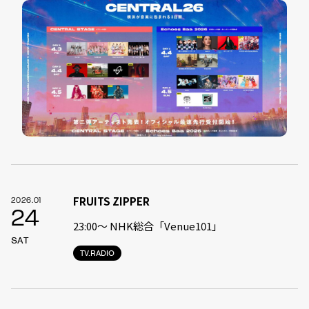
FRUITS ZIPPER
2026.01
24
23:00〜 NHK総合「Venue101」
SAT
TV.RADIO