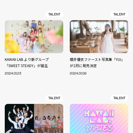
TALENT
TALENT
KAWAII LAB.より新グループ
櫻井優衣ファースト写真集「YUi」
「SWEET STEADY」が誕生
が2月に発売決定
2024.01.23
2024.01.09
TALENT
TALENT