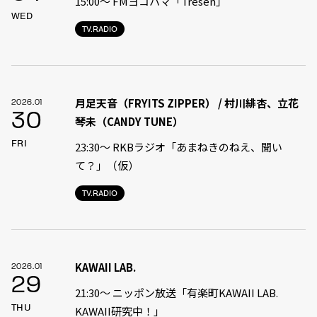
15:00〜 FMヨコハマ「Tresen」
WED
TV.RADIO
月足天音（FRYITS ZIPPER） / 村川緋杏、立花
2026.01
30
琴未（CANDY TUNE）
FRI
23:30〜 RKBラジオ「あまねきのねえ、聞い
て？」（仮）
TV.RADIO
KAWAII LAB.
2026.01
29
21:30〜 ニッポン放送「有楽町KAWAII LAB.
THU
KAWAII研究中！」