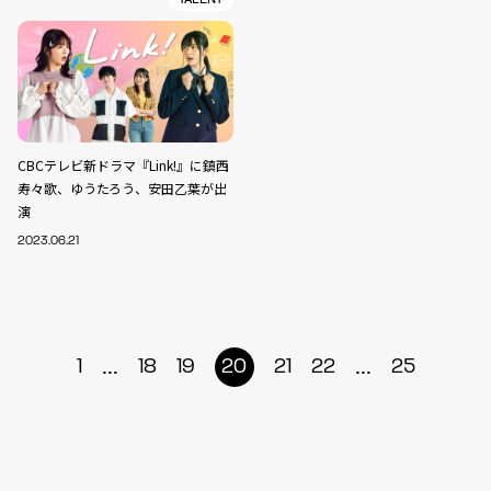
CBCテレビ新ドラマ『Link!』に鎮西
寿々歌、ゆうたろう、安田乙葉が出
演
2023.06.21
...
...
1
18
19
20
21
22
25