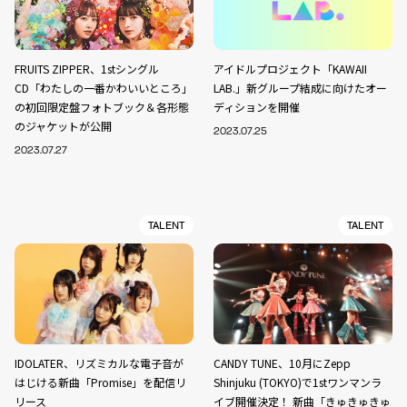
FRUITS ZIPPER、1stシングル
アイドルプロジェクト「KAWAII
CD「わたしの一番かわいいところ」
LAB.」新グループ結成に向けたオー
の初回限定盤フォトブック＆各形態
ディションを開催
のジャケットが公開
2023.07.25
2023.07.27
TALENT
TALENT
IDOLATER、リズミカルな電子音が
CANDY TUNE、10月にZepp
はじける新曲「Promise」を配信リ
Shinjuku (TOKYO)で1stワンマンラ
リース
イブ開催決定！ 新曲「きゅきゅきゅ