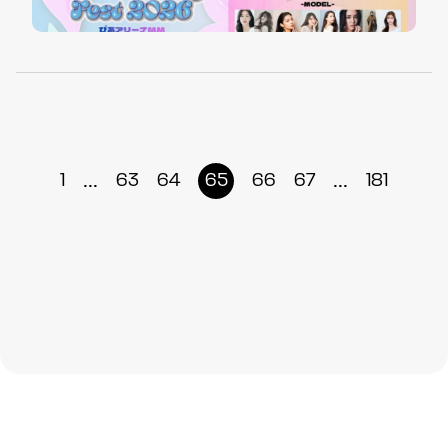
...
...
1
63
64
65
66
67
181