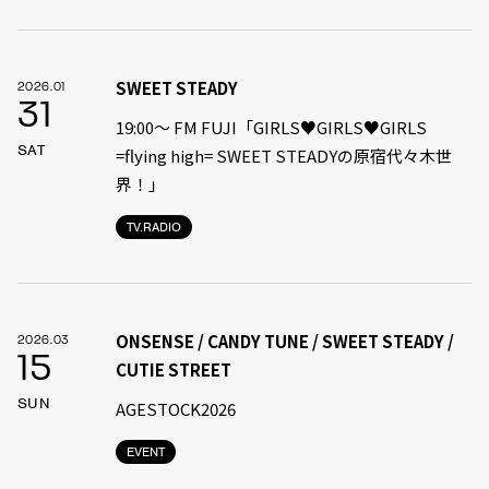
SWEET STEADY
2026.01
31
19:00〜 FM FUJI「GIRLS♥GIRLS♥GIRLS
SAT
=flying high= SWEET STEADYの原宿代々木世
界！」
TV.RADIO
ONSENSE / CANDY TUNE / SWEET STEADY /
2026.03
15
CUTIE STREET
SUN
AGESTOCK2026
EVENT