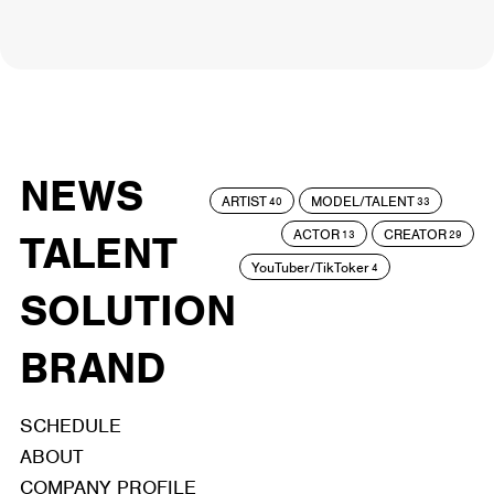
NEWS
ARTIST
MODEL/TALENT
40
33
ACTOR
CREATOR
TALENT
13
29
YouTuber/TikToker
4
SOLUTION
BRAND
SCHEDULE
ABOUT
COMPANY PROFILE