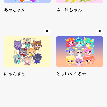
あめちゅん
ぶーけちゃん
IP
IP
にゃんすと
とぅいんくる☆