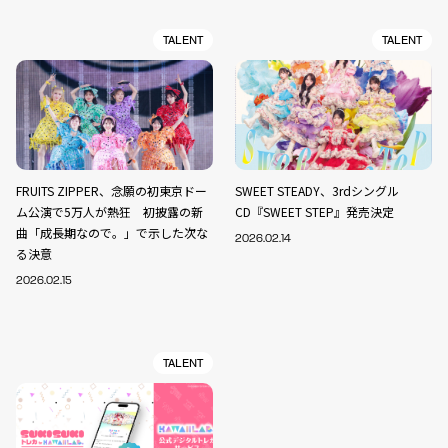
TALENT
TALENT
FRUITS ZIPPER、念願の初東京ドー
SWEET STEADY、3rdシングル
ム公演で5万人が熱狂 初披露の新
CD『SWEET STEP』発売決定
曲「成長期なので。」で示した次な
2026.02.14
る決意
2026.02.15
TALENT