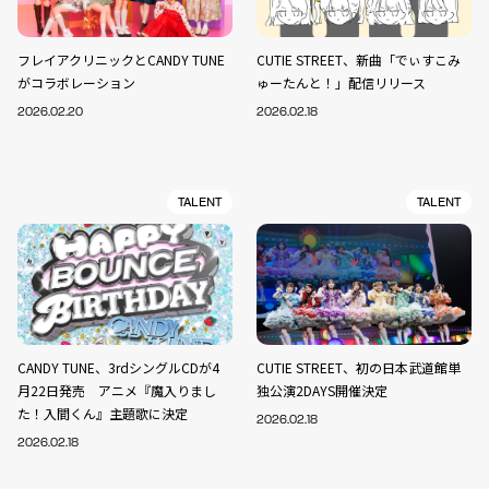
フレイアクリニックとCANDY TUNE
CUTIE STREET、新曲「でぃすこみ
がコラボレーション
ゅーたんと！」配信リリース
2026.02.20
2026.02.18
TALENT
TALENT
CANDY TUNE、3rdシングルCDが4
CUTIE STREET、初の日本武道館単
月22日発売 アニメ『魔入りまし
独公演2DAYS開催決定
た！入間くん』主題歌に決定
2026.02.18
2026.02.18