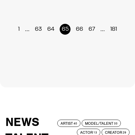
...
...
1
63
64
65
66
67
181
NEWS
ARTIST
MODEL/TALENT
40
33
ACTOR
CREATOR
13
29