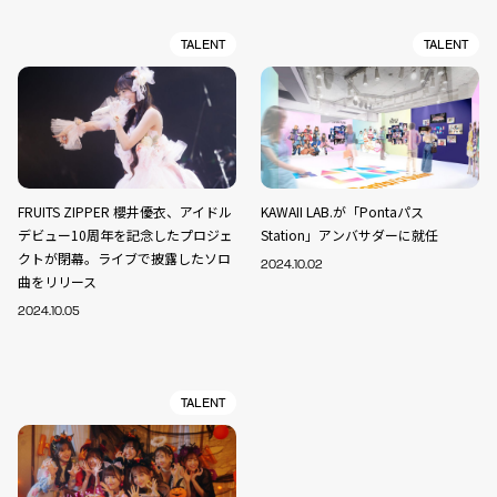
TALENT
TALENT
FRUITS ZIPPER 櫻井優衣、アイドル
KAWAII LAB.が「Pontaパス
デビュー10周年を記念したプロジェ
Station」アンバサダーに就任
クトが閉幕。ライブで披露したソロ
2024.10.02
曲をリリース
2024.10.05
TALENT