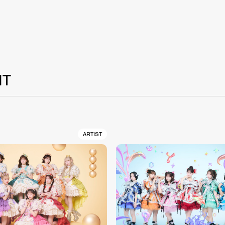
NT
ARTIST