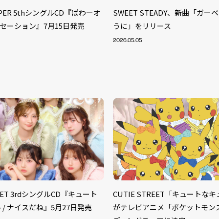
IPPER 5thシングルCD『ぱわーオ
SWEET STEADY、新曲「ガ
ンセーション』7月15日発売
うに」をリリース
2026.05.05
S
ARTIST
MODEL/T
REET 3rdシングルCD『キュート
CUTIE STREET「キュートな
40
 / ナイスだね』5月27日発売
がテレビアニメ「ポケットモン
ACTOR
13