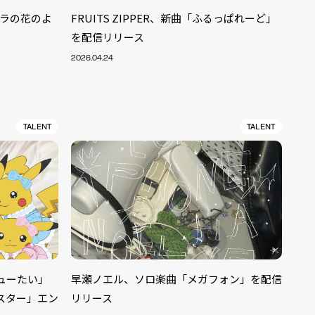
ーベラの花のよ
FRUITS ZIPPER、新曲「ふるっぱれーど」
を配信リリース
2026.04.24
TALENT
TALENT
ALENT
キューたい」
早瀬ノエル、ソロ楽曲「メガフォン」を配信
33
スター」エン
リリース
CREATOR
29