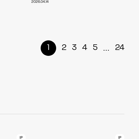
2026.04.14
r
4
...
1
2
3
4
5
24
CONTACT
S
Jingumae, 2-26-8 Jingumae,
ku, Tokyo, Japan 150-0001
IP
IP