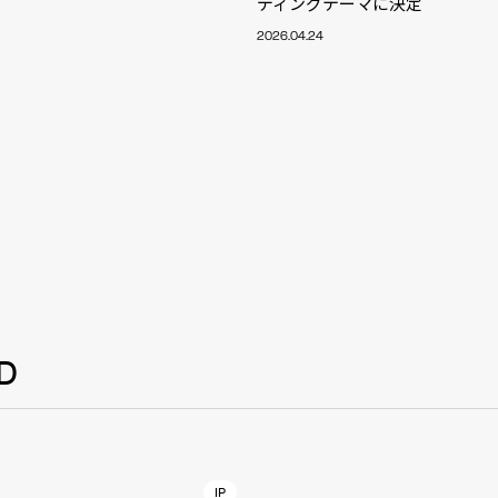
ディングテーマに決定
NT
YouTuber/TikToke
2026.04.24
TION
ND
D
ADDRES
PHAROS 
COMPANY PROFILE
Shibuya-
IP