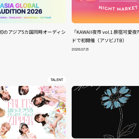
LAB.初のアジア5カ国同時オーディシ
「KAWAII夜市 vol.1 原宿可
ドで初開催（アソビJTB）
2026.07.13
TALENT