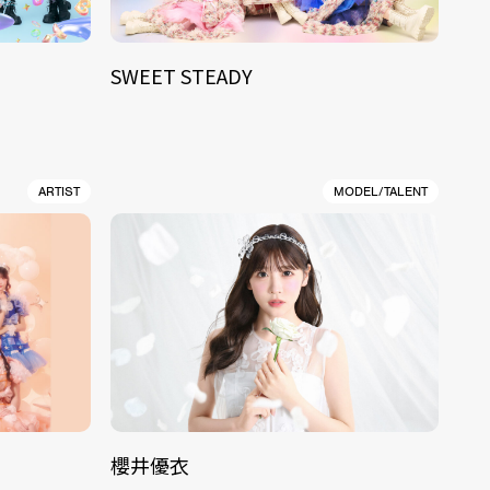
SWEET STEADY
ARTIST
MODEL/TALENT
櫻井優衣