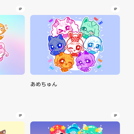
IP
IP
r
4
CONTACT
あめちゅん
S
Jingumae, 2-26-8 Jingumae,
ku, Tokyo, Japan 150-0001
IP
IP