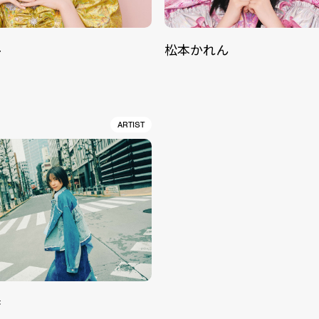
ル
松本かれん
ARTIST
香