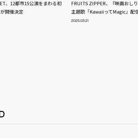
TREET、12都市15公演をまわる初
FRUITS ZIPPER、『映画お
ーが開催決定
主題歌「KawaiiってMagic」
2025.03.21
D
S
ARTIST
MODEL/T
40
ACTOR
13