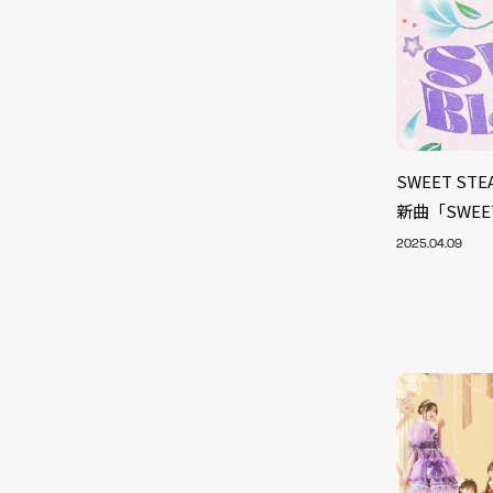
SWEET S
新曲「SWEE
2025.04.09