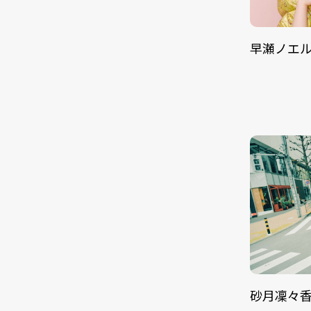
早瀬ノエ
砂月凜々