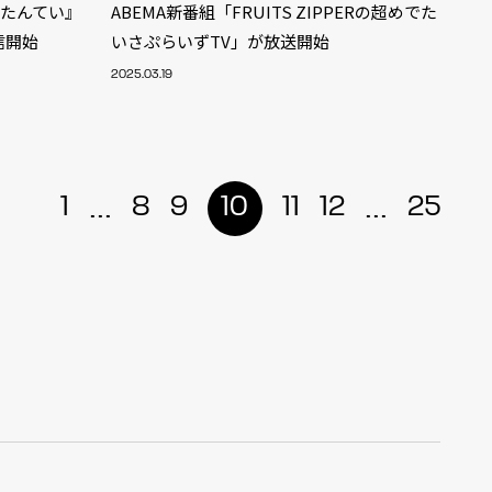
しりたんてい』
ABEMA新番組「FRUITS ZIPPERの超めでた
配信開始
いさぷらいずTV」が放送開始
2025.03.19
...
...
1
8
9
10
11
12
25
ALENT
33
CREATOR
29