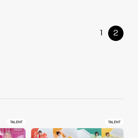
1
2
TALENT
TALENT