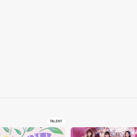
S
TALENT