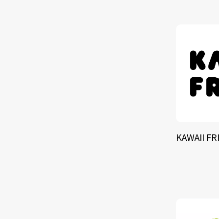
TALE
SOLU
BRA
KAWAII FR
SCHEDULE
ABOUT