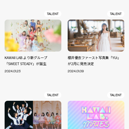
TALENT
TALENT
KAWAII LAB.より新グループ
櫻井優衣ファースト写真集「YUi」
「SWEET STEADY」が誕生
が2月に発売決定
2024.01.23
2024.01.09
TALENT
TALENT