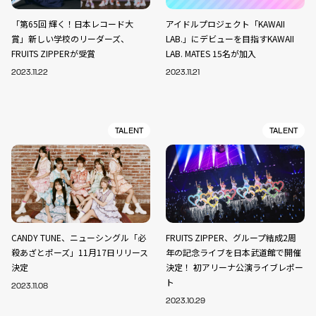
「第65回 輝く！日本レコード大
アイドルプロジェクト「KAWAII
賞」新しい学校のリーダーズ、
LAB.」にデビューを目指すKAWAII
FRUITS ZIPPERが受賞
LAB. MATES 15名が加入
2023.11.22
2023.11.21
TALENT
TALENT
CANDY TUNE、ニューシングル「必
FRUITS ZIPPER、グループ結成2周
殺あざとポーズ」11月17日リリース
年の記念ライブを日本武道館で開催
決定
決定！ 初アリーナ公演ライブレポー
ト
2023.11.08
2023.10.29