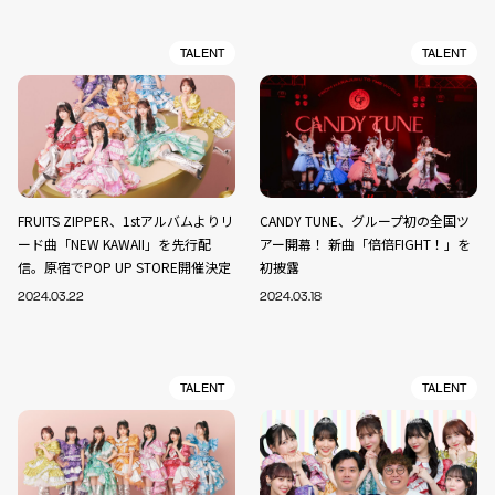
TALENT
TALENT
FRUITS ZIPPER、1stアルバムよりリ
CANDY TUNE、グループ初の全国ツ
ード曲「NEW KAWAII」を先行配
アー開幕！ 新曲「倍倍FIGHT！」を
信。原宿でPOP UP STORE開催決定
初披露
2024.03.22
2024.03.18
TALENT
TALENT