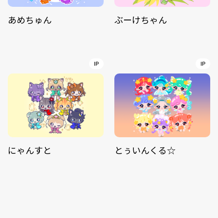
あめちゅん
ぶーけちゃん
IP
IP
にゃんすと
とぅいんくる☆