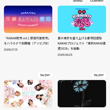
BRAND
COMPANY
「KAWAII夜市 vol.1 原宿可愛夜市」
夏の東京を盛り上げる都市回遊型
をハラカドで初開催（アソビJTB）
KAWAIIプロジェクト「東京KAWAII夏
遊2026」を始動
2026.07.13
2026.06.25
TALENT
TALENT