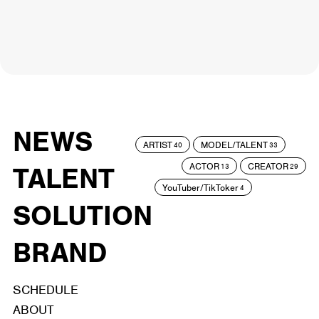
NEWS
ARTIST
MODEL/TALENT
40
33
ACTOR
CREATOR
TALENT
13
29
YouTuber/TikToker
4
SOLUTION
BRAND
SCHEDULE
ABOUT