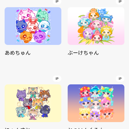
IP
IP
あめちゅん
ぶーけちゃん
IP
IP