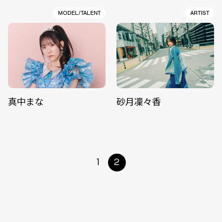
MODEL/TALENT
ARTIST
真中まな
砂月凜々香
1
2