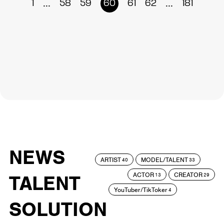
...
...
1
58
59
60
61
62
181
NEWS
ARTIST
MODEL/TALENT
40
33
ACTOR
CREATOR
TALENT
13
29
YouTuber/TikToker
4
SOLUTION