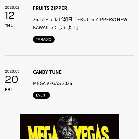
FRUITS ZIPPER
2026.02
12
26:17～ テレビ朝日「FRUITS ZIPPERのNEW
THU
KAWAIIってしてよ？」
TV.RADIO
CANDY TUNE
2026.03
20
MEGA VEGAS 2026
FRI
EVENT