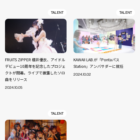
TALENT
TALENT
FRUITS ZIPPER 櫻井優衣、アイドル
KAWAII LAB.が「Pontaパス
デビュー10周年を記念したプロジェ
Station」アンバサダーに就任
クトが閉幕。ライブで披露したソロ
2024.10.02
曲をリリース
2024.10.05
TALENT