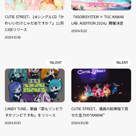
CUTIE STREET、1stシングルCD『か
『ASOBISYSTEM × TGC KAWAII
わいいだけじゃだめですか？』11月
LAB. AUDITION 2024』開催決定
13日リリース
2024.10.12
2024.10.16
TALENT
TALENT
CANDY TUNE、新曲「君もゾンビで
CUTIE STREET、満員の初単独で見
すかゾンビですね」をリリース
せた全力の“KAWAII”
2024.10.10
2024.10.08