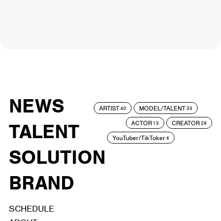
NEWS
ARTIST
MODEL/TALENT
40
33
ACTOR
CREATOR
TALENT
13
29
YouTuber/TikToker
4
SOLUTION
BRAND
SCHEDULE