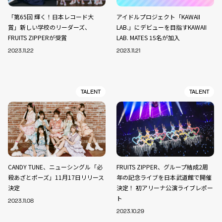
「第65回 輝く！日本レコード大
アイドルプロジェクト「KAWAII
賞」新しい学校のリーダーズ、
LAB.」にデビューを目指すKAWAII
FRUITS ZIPPERが受賞
LAB. MATES 15名が加入
2023.11.22
2023.11.21
TALENT
TALENT
CANDY TUNE、ニューシングル「必
FRUITS ZIPPER、グループ結成2周
殺あざとポーズ」11月17日リリース
年の記念ライブを日本武道館で開催
決定
決定！ 初アリーナ公演ライブレポー
ト
2023.11.08
2023.10.29