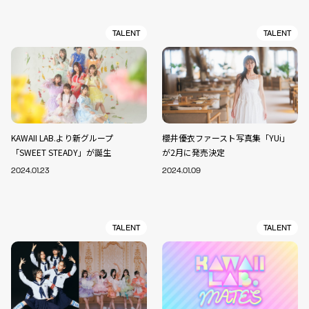
TALENT
TALENT
KAWAII LAB.より新グループ
櫻井優衣ファースト写真集「YUi」
「SWEET STEADY」が誕生
が2月に発売決定
2024.01.23
2024.01.09
TALENT
TALENT