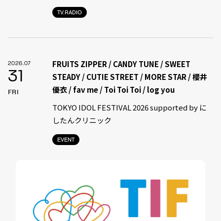
TV.RADIO
FRUITS ZIPPER / CANDY TUNE / SWEET
2026.07
31
STEADY / CUTIE STREET / MORE STAR / 櫻井
優衣 / fav me / Toi Toi Toi / log you
FRI
TOKYO IDOL FESTIVAL 2026 supported by に
したんクリニック
EVENT