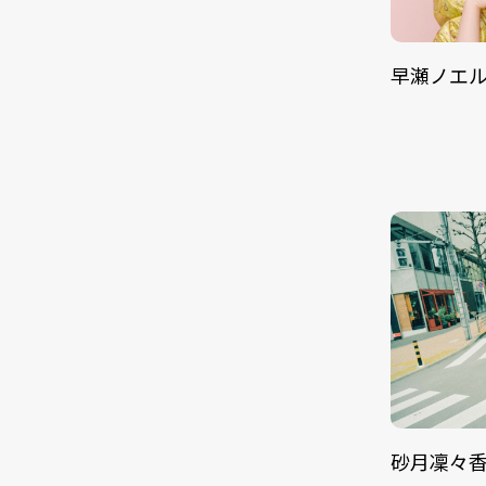
早瀬ノエ
砂月凜々