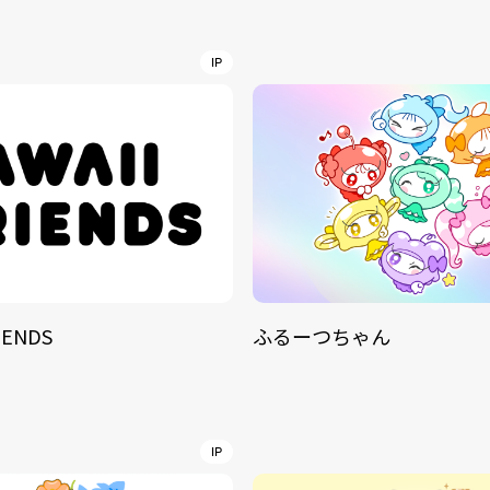
NT
YouTuber/TikToke
IP
TION
ND
IENDS
ふるーつちゃん
ADDRES
PHAROS 
COMPANY PROFILE
Shibuya-
IP