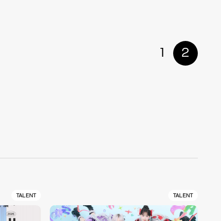
1
2
TALENT
TALENT