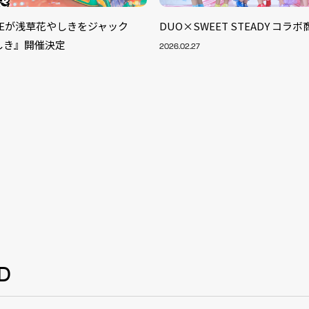
UNEが浅草花やしきをジャック
DUO×SWEET STEADY コラ
しき』開催決定
2026.02.27
S
D
ARTIST
MODEL/T
40
ACTOR
13