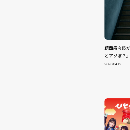
鎮西寿々歌
とアソぼ？』
2026.04.13