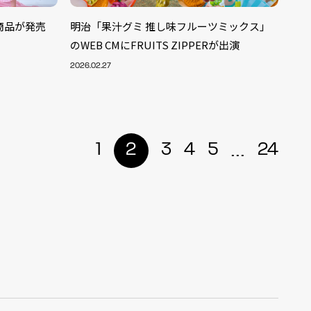
ボ商品が発売
明治「果汁グミ 推し味フルーツミックス」
のWEB CMにFRUITS ZIPPERが出演
2026.02.27
...
1
2
3
4
5
24
ALENT
33
CREATOR
29