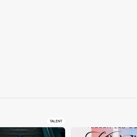
S
TALENT