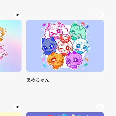
r
4
IP
IP
CONTACT
あめちゅん
S
Jingumae, 2-26-8 Jingumae,
ku, Tokyo, Japan 150-0001
IP
IP