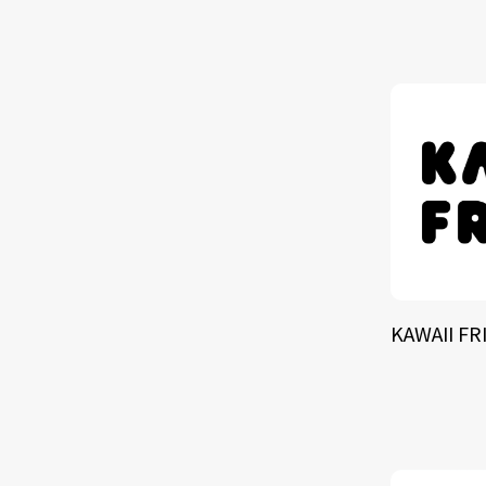
TALE
SOLU
BRA
KAWAII FR
SCHEDULE
ABOUT