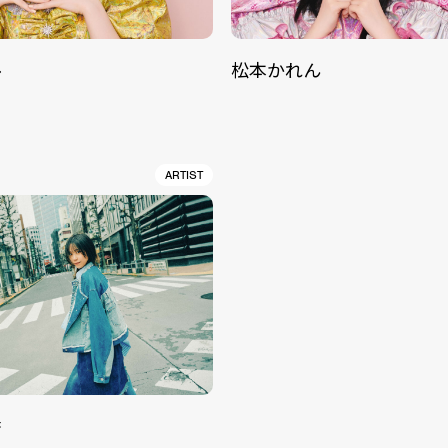
ル
松本かれん
ARTIST
香