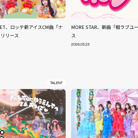
TREET、ロッテ新アイスCM曲「ナ
MORE STAR、新曲「相ラブユ
をリリース
ス
2026.03.23
TALENT