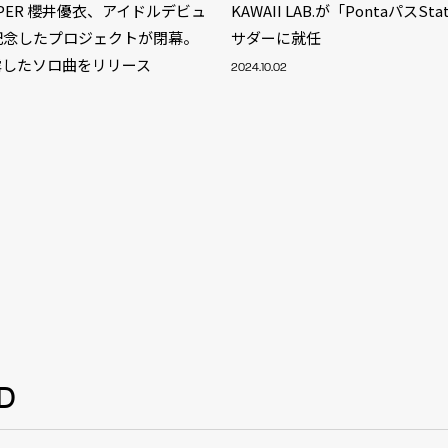
ZIPPER 櫻井優衣、アイドルデビュ
KAWAII LAB.が「PontaパスSt
記念したプロジェクトが閉幕。
サダーに就任
露したソロ曲をリリース
2024.10.02
S
D
ARTIST
MODEL/T
40
ACTOR
13