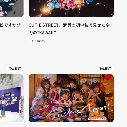
ンビですかゾ
CUTIE STREET、満員の初単独で見せた全
力の“KAWAII”
2024.10.08
TALENT
TALENT