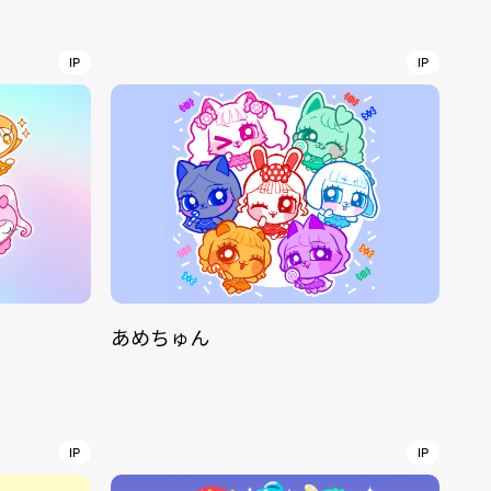
r
4
IP
IP
CONTACT
あめちゅん
S
Jingumae, 2-26-8 Jingumae,
ku, Tokyo, Japan 150-0001
IP
IP