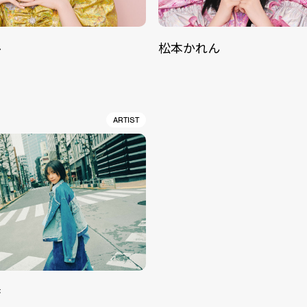
ル
松本かれん
ARTIST
香