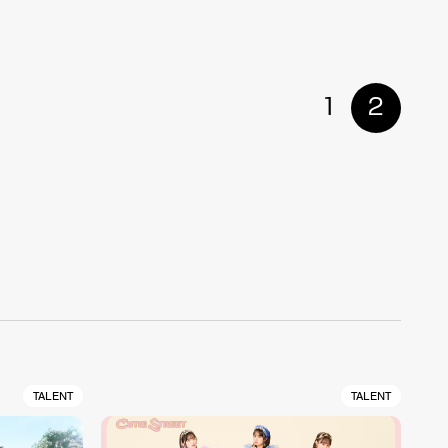
1
2
TALENT
TALENT