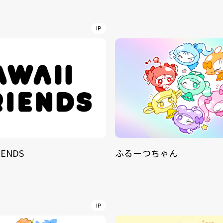
NT
YouTuber/TikToke
IP
TION
ND
IENDS
ふるーつちゃん
ADDRES
PHAROS 
COMPANY PROFILE
Shibuya-
IP