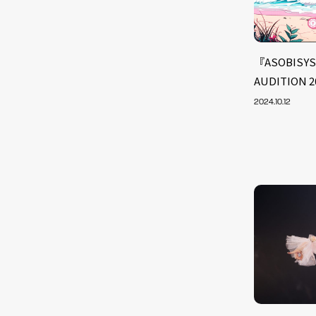
『ASOBISYST
AUDITION
2024.10.12