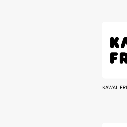
TALE
SOLU
BRA
KAWAII FR
SCHEDULE
ABOUT