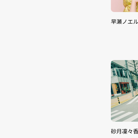
早瀬ノエ
砂月凜々