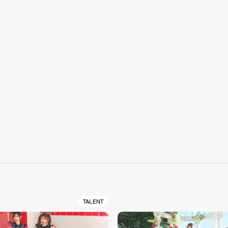
S
TALENT