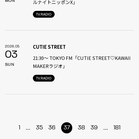
MON
ルナイトニッポンX」
TV.RADIO
CUTIE STREET
2026.05
03
21:30〜 TOKYO FM「CUTIE STREET♡KAWAII
SUN
MAKERラジオ」
TV.RADIO
...
...
1
35
36
37
38
39
181