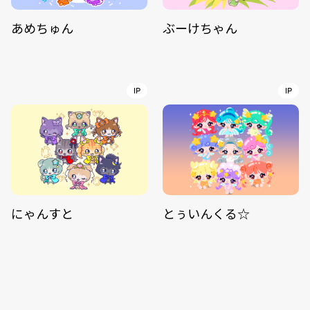
あめちゅん
ぶーけちゃん
IP
IP
にゃんすと
とぅいんくる☆