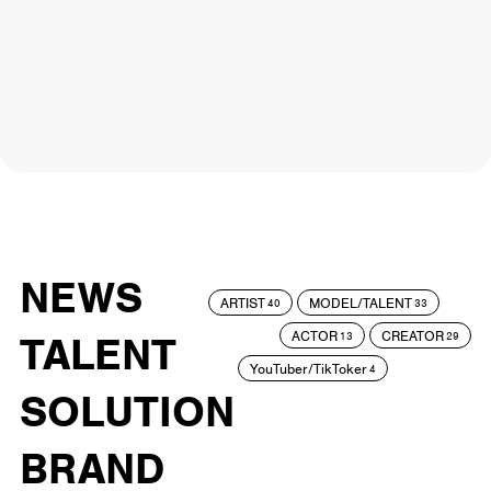
NEWS
ARTIST
MODEL/TALENT
40
33
ACTOR
CREATOR
TALENT
13
29
YouTuber/TikToker
4
SOLUTION
BRAND