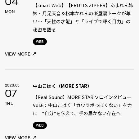
04
【smart Web】【FRUITS ZIPPER】あまれん姉
MON
妹・月足天音＆松本かれんの楽屋裏トークが尊
い…「天性の才能」と「ライブで輝く目力」の
秘密を語る
WEB
VIEW MORE
中山こはく（MORE STAR）
2026.05
07
【Real Sound】MORE STAR ソロインタビュー
THU
Vol.6：中山こはく「カワラボっぽくない」を力
に “自分”を伝えて、手の届かない存在へ
WEB
VIEW MORE