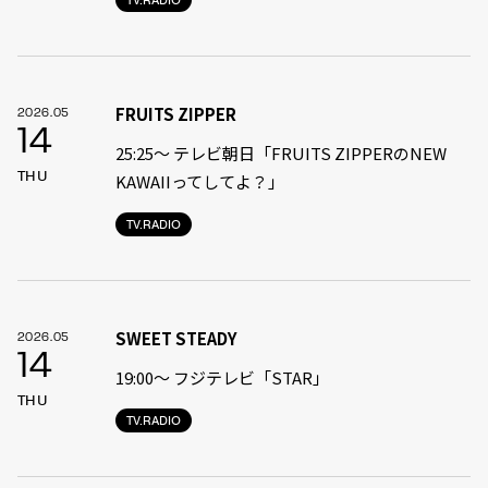
FRUITS ZIPPER
2026.05
14
25:25～ テレビ朝日「FRUITS ZIPPERのNEW
THU
KAWAIIってしてよ？」
TV.RADIO
SWEET STEADY
2026.05
14
19:00〜 フジテレビ「STAR」
THU
TV.RADIO