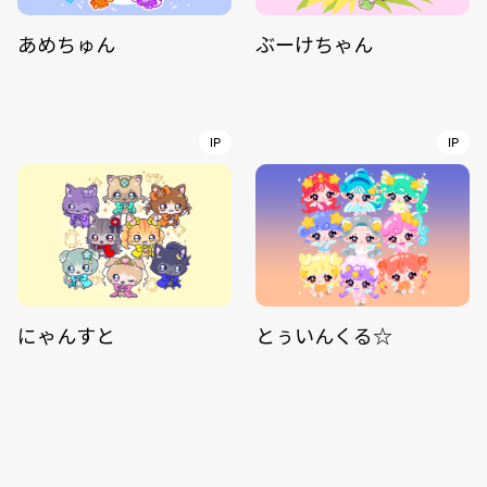
あめちゅん
ぶーけちゃん
IP
IP
にゃんすと
とぅいんくる☆