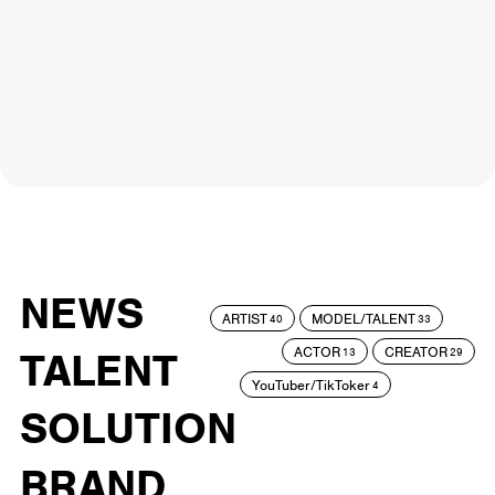
NEWS
ARTIST
MODEL/TALENT
40
33
ACTOR
CREATOR
TALENT
13
29
YouTuber/TikToker
4
SOLUTION
BRAND