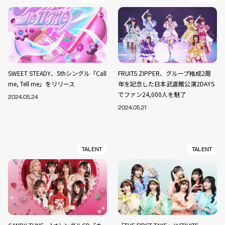
SWEET STEADY、5thシングル「Call
FRUITS ZIPPER、グループ結成2周
me, Tell me」をリリース
年を記念した日本武道館公演2DAYS
でファン24,000人を魅了
2024.05.24
2024.05.21
TALENT
TALENT