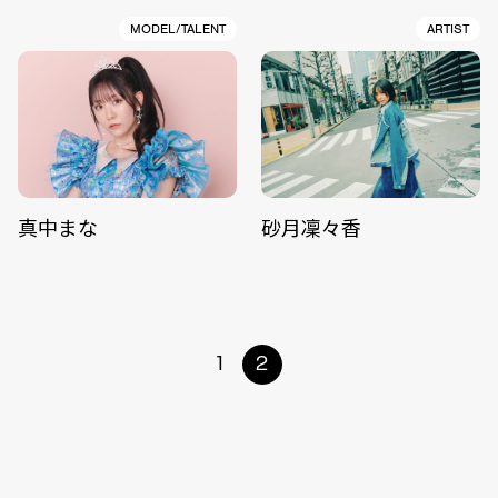
MODEL/TALENT
ARTIST
真中まな
砂月凜々香
1
2