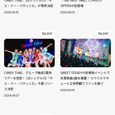
CANDY TUNE、1stシングルCD「キ
「THE FIRST TAKE」にFRUITS
ス・ミー・パティシエ」が発売決定
ZIPPERが初登場
2024.05.13
2024.05.01
TALENT
TALENT
CANDY TUNE、グループ結成1周年
SWEET STEADYが初単独イベントで
ツアーを完走！ 1stシングルCD「キ
未発表曲2曲を披露！ カラフルでキ
ス・ミー・パティシエ」今夏リリー
ュートな世界観でファンを魅了
ス決定
2024.04.14
2024.04.27