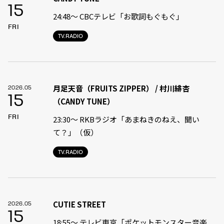
15
24:48〜 CBCテレビ「お歌詞もぐもぐ」
FRI
TV.RADIO
月足天音（FRUITS ZIPPER） / 村川緋杏
2026.05
15
（CANDY TUNE）
FRI
23:30〜 RKBラジオ「あまねきのねえ、聞い
て？」（仮）
TV.RADIO
CUTIE STREET
2026.05
15
18:55〜 テレビ東京「ポケットモンスター音楽