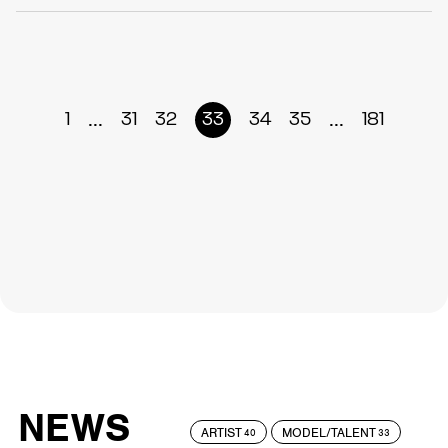
...
...
1
31
32
33
34
35
181
NEWS
ARTIST
MODEL/TALENT
40
33