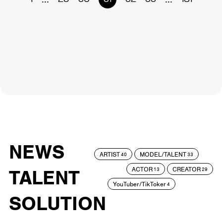
NEWS
ARTIST
MODEL/TALENT
40
33
ACTOR
CREATOR
TALENT
13
29
YouTuber/TikToker
4
SOLUTION