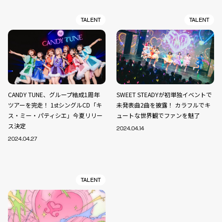
TALENT
TALENT
CANDY TUNE、グループ結成1周年
SWEET STEADYが初単独イベントで
ツアーを完走！ 1stシングルCD「キ
未発表曲2曲を披露！ カラフルでキ
ス・ミー・パティシエ」今夏リリー
ュートな世界観でファンを魅了
ス決定
2024.04.14
2024.04.27
TALENT