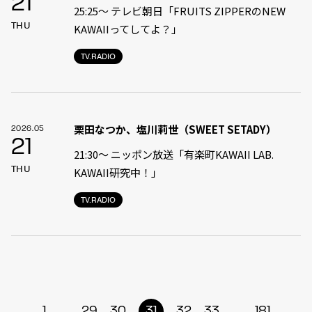
21
25:25～ テレビ朝日「FRUITS ZIPPERのNEW
THU
KAWAIIってしてよ？」
TV.RADIO
栗田なつか、塩川莉世（SWEET SETADY）
2026.05
21
21:30〜 ニッポン放送「有楽町KAWAII LAB.
THU
KAWAII研究中！」
TV.RADIO
...
...
1
29
30
31
32
33
181