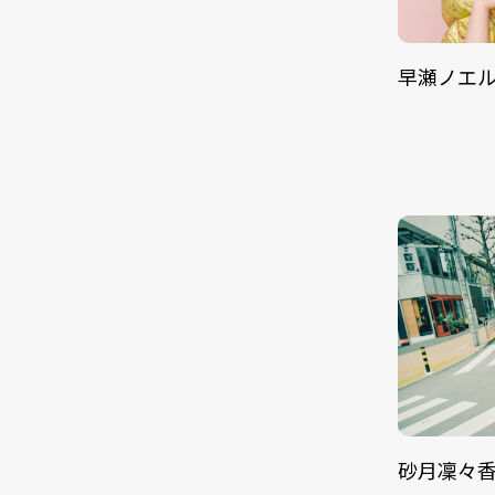
早瀬ノエ
砂月凜々