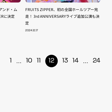
アンド・ム
FRUITS ZIPPER、初の全国ホールツアー完
PERに決定
走！ 3rd ANNIVERSARYライブ追加公演も決
定
2024.12.17
...
...
1
10
11
12
13
14
24
ALENT
33
CREATOR
29