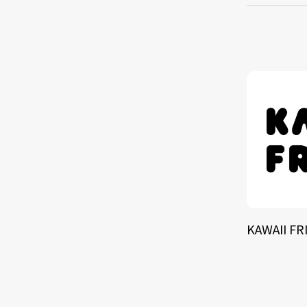
TALE
SOLU
BRA
KAWAII FR
SCHEDULE
ABOUT