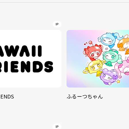
NT
YouTuber/TikToke
IP
TION
ND
IENDS
ふるーつちゃん
ADDRES
PHAROS 
COMPANY PROFILE
Shibuya-
IP