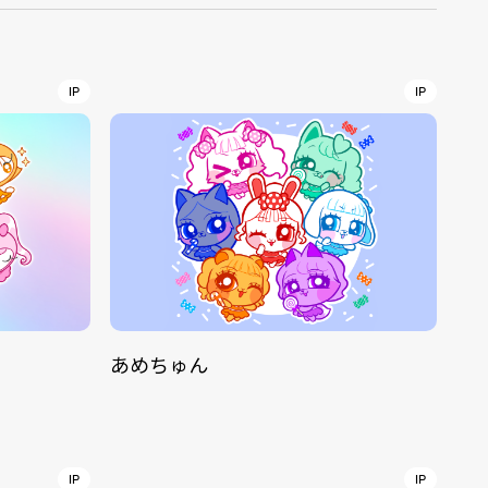
r
4
IP
IP
CONTACT
あめちゅん
S
Jingumae, 2-26-8 Jingumae,
ku, Tokyo, Japan 150-0001
IP
IP