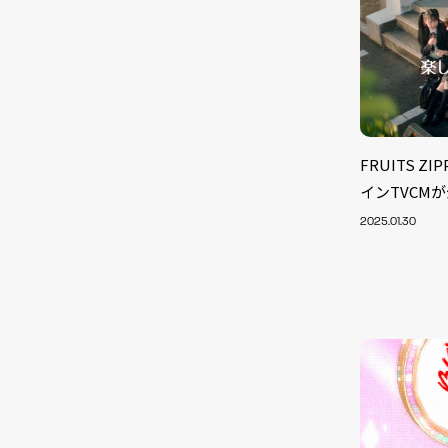
FRUITS 
インTVCM
2025.01.30