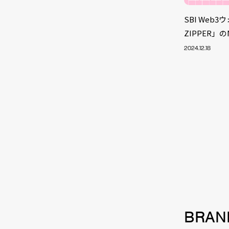
SBI Web
ZIPPER」
2024.12.18
NEW
BRAN