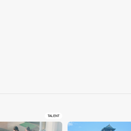
S
TALENT