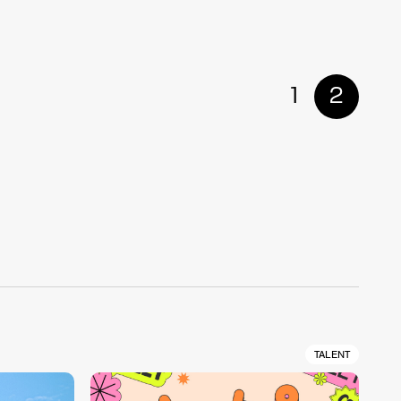
1
2
TALENT