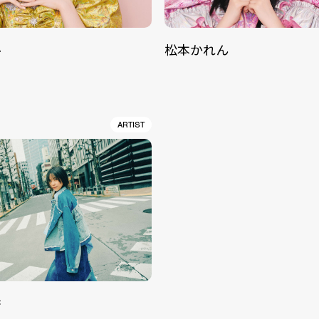
ル
松本かれん
ARTIST
香