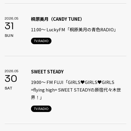
桐原美月（CANDY TUNE）
2026.05
31
11:00〜 LuckyFM「桐原美月の青色RADIO」
SUN
TV.RADIO
SWEET STEADY
2026.05
30
19:00〜 FM FUJI「GIRLS♥GIRLS♥GIRLS
SAT
=flying high= SWEET STEADYの原宿代々木世
界！」
TV.RADIO