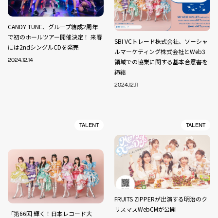
CANDY TUNE、グループ結成2周年
で初のホールツアー開催決定！ 来春
SBI VCトレード株式会社、ソーシャ
には2ndシングルCDを発売
ルマーケティング株式会社とWeb3
2024.12.14
領域での協業に関する基本合意書を
締結
2024.12.11
TALENT
TALENT
FRUITS ZIPPERが出演する明治のク
リスマスWebCMが公開
「第66回 輝く！日本レコード大