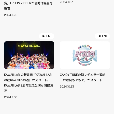
賞」FRUITS ZIPPERが優秀作品賞を
2024.11.07
受賞
2024.11.25
TALENT
TALENT
KAWAII LAB.の新番組『KAWAII LAB.
CANDY TUNEの初レギュラー番組
の超KAWAIIへの道』がスタート。
「お歌詞もぐもぐ」がスタート
KAWAII LAB.3周年記念公演も開催決
2024.10.23
定
2024.11.05