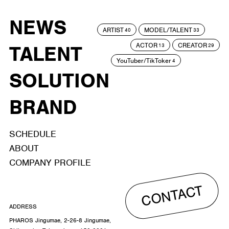
NEWS
ARTIST
MODEL/TALENT
40
33
ACTOR
CREATOR
TALENT
13
29
YouTuber/TikToker
4
SOLUTION
BRAND
SCHEDULE
ABOUT
COMPANY PROFILE
CONTACT
ADDRESS
PHAROS Jingumae, 2-26-8 Jingumae,