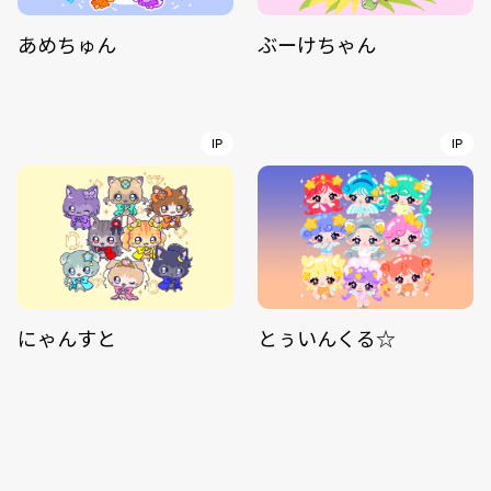
あめちゅん
ぶーけちゃん
IP
IP
にゃんすと
とぅいんくる☆