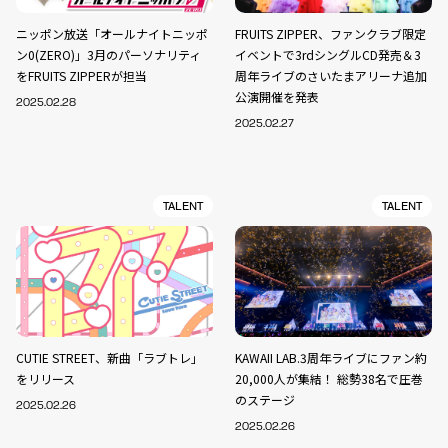
ニッポン放送「オールナイトニッポ
FRUITS ZIPPER、ファンクラブ限定
ン0(ZERO)」3月のパーソナリティ
イベントで3rdシングルCD発売＆3
をFRUITS ZIPPERが担当
周年ライブのさいたまアリーナ追加
公演開催を発表
2025.02.28
2025.02.27
TALENT
TALENT
CUTIE STREET、新曲「ラブトレ」
KAWAII LAB.3周年ライブにファン約
をリリース
20,000人が集結！ 総勢38名で圧巻
のステージ
2025.02.26
2025.02.26