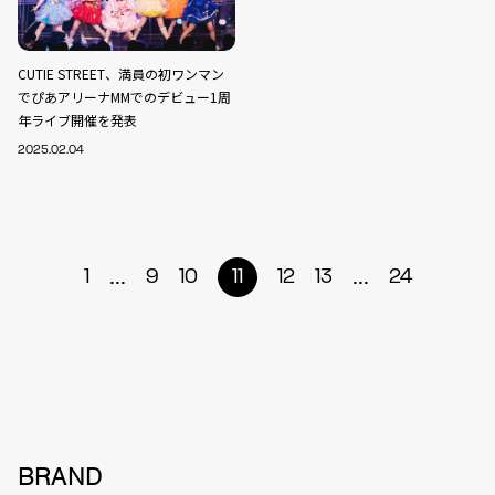
CUTIE STREET、満員の初ワンマン
でぴあアリーナMMでのデビュー1周
年ライブ開催を発表
2025.02.04
...
...
1
9
10
11
12
13
24
BRAND