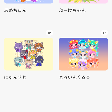
あめちゅん
ぶーけちゃん
IP
IP
にゃんすと
とぅいんくる☆