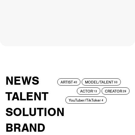
NEWS
ARTIST
MODEL/TALENT
40
33
ACTOR
CREATOR
TALENT
13
29
YouTuber/TikToker
4
SOLUTION
BRAND