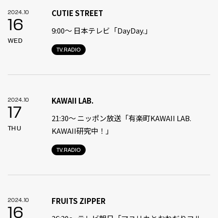
CUTIE STREET
2024.10
16
9:00〜 日本テレビ「DayDay.」
WED
TV.RADIO
KAWAII LAB.
2024.10
17
21:30〜 ニッポン放送「有楽町KAWAII LAB.
THU
KAWAII研究中！」
TV.RADIO
FRUITS ZIPPER
2024.10
16