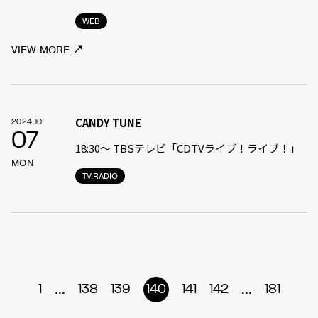
WEB
VIEW MORE
CANDY TUNE
2024.10
07
18:30〜 TBSテレビ「CDTVライブ！ライブ！」
MON
TV.RADIO
...
...
1
138
139
140
141
142
181