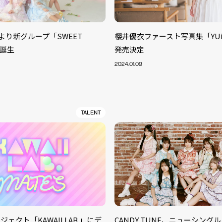
AB.より新グループ「SWEET
櫻井優衣ファースト写真集「YU
が誕生
発売決定
2024.01.09
TALENT
ェクト「KAWAII LAB.」にデ
CANDY TUNE、ニューシング