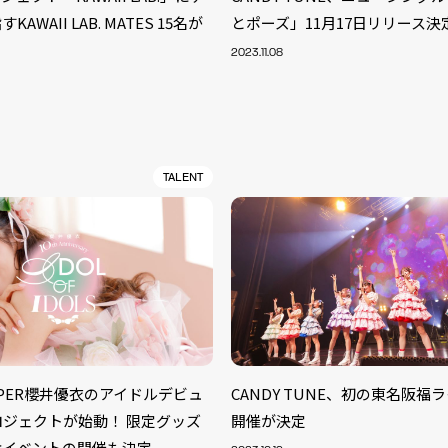
AWAII LAB. MATES 15名が
とポーズ」11月17日リリース決
2023.11.08
TALENT
S
ZIPPER櫻井優衣のアイドルデビュ
CANDY TUNE、初の東名阪福
ARTIST
MODEL/T
40
ロジェクトが始動！ 限定グッズ
開催が決定
ACTOR
13
念イベントの開催も決定