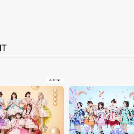
NT
ARTIST