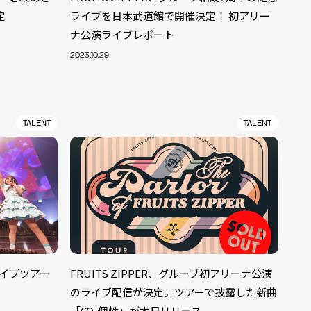
定
ライブを日本武道館で開催決定！ 初アリー
ナ公演ライブレポート
2023.10.29
TALENT
TALENT
ライブツアー
FRUITS ZIPPER、グループ初アリーナ公演
ALENT
33
のライブ配信が決定。ツアーで披露した新曲
CREATOR
29
「CO-個性」が本日リリース