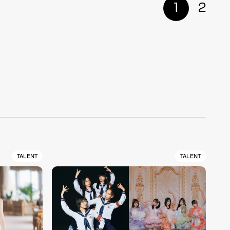
1
2
TALENT
TALENT