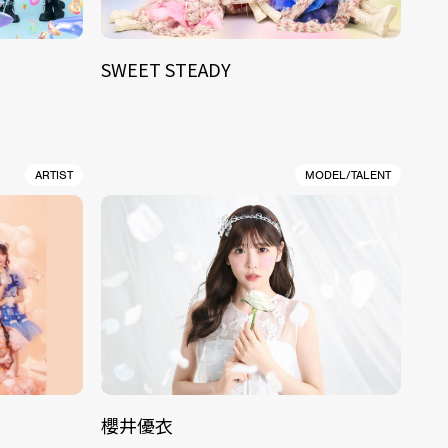
SWEET STEADY
ARTIST
MODEL/TALENT
櫻井優衣