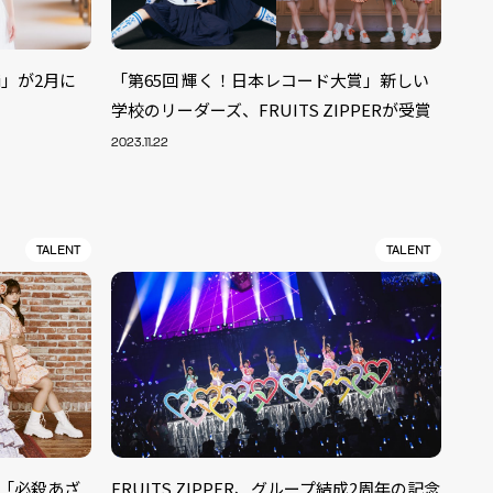
i」が2月に
「第65回 輝く！日本レコード大賞」新しい
学校のリーダーズ、FRUITS ZIPPERが受賞
2023.11.22
TALENT
TALENT
ル「必殺あざ
FRUITS ZIPPER、グループ結成2周年の記念