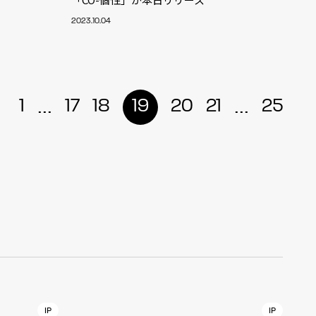
2023.10.04
r
4
...
...
1
17
18
19
20
21
25
CONTACT
S
Jingumae, 2-26-8 Jingumae,
ku, Tokyo, Japan 150-0001
IP
IP