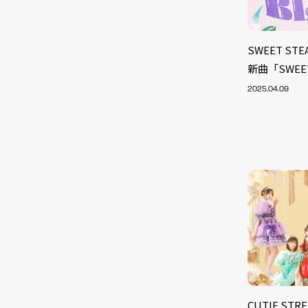
SWEET S
新曲「SWEE
2025.04.09
CUTIE S