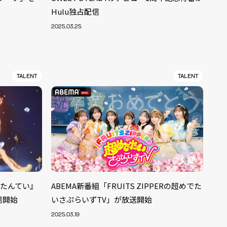
Hulu独占配信
2025.03.25
TALENT
TALENT
しりたんてい』
ABEMA新番組「FRUITS ZIPPERの超めでた
配信開始
いさぷらいずTV」が放送開始
ALENT
33
2025.03.19
CREATOR
29