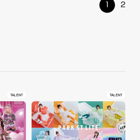
1
2
TALENT
TALENT