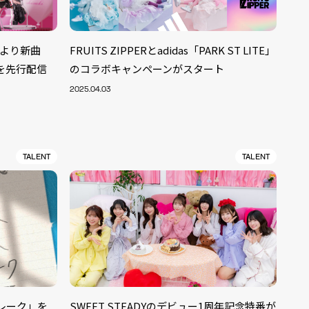
CDより新曲
FRUITS ZIPPERとadidas「PARK ST LITE」
を先行配信
のコラボキャンペーンがスタート
2025.04.03
TALENT
TALENT
フレーク」を
SWEET STEADYのデビュー1周年記念特番が