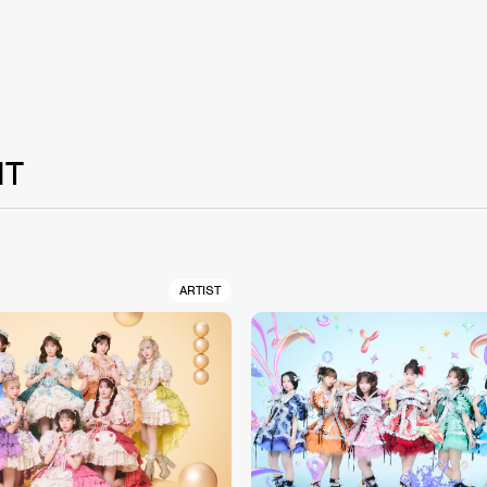
NT
ARTIST