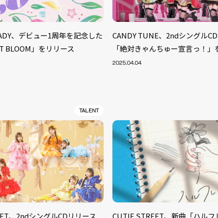
TEADY、デビュー1周年を記念した
CANDY TUNE、2ndシングル
T BLOOM」をリリース
「絶対きゃんちゅー宣言っ！」
2025.04.04
TALENT
TREET、2ndシングルCDリリース
CUTIE STREET、新曲「ハル