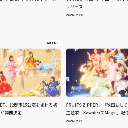
リリース
2025.03.26
TALENT
TREET、12都市15公演をまわる初
FRUITS ZIPPER、『映画お
S
ーが開催決定
主題歌「KawaiiってMagic」
ARTIST
MODEL/T
40
2025.03.21
ACTOR
13