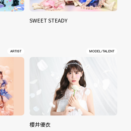
SWEET STEADY
ARTIST
MODEL/TALENT
櫻井優衣