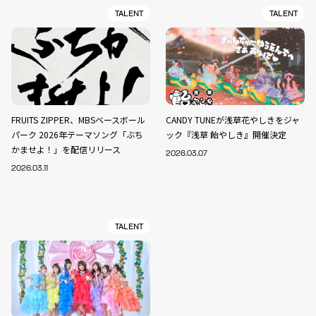
TALENT
TALENT
FRUITS ZIPPER、MBSベースボール
CANDY TUNEが浅草花やしきをジャ
パーク 2026年テーマソング「ぶち
ック『浅草 飴やしき』開催決定
かませよ！」を配信リリース
2026.03.07
2026.03.11
TALENT