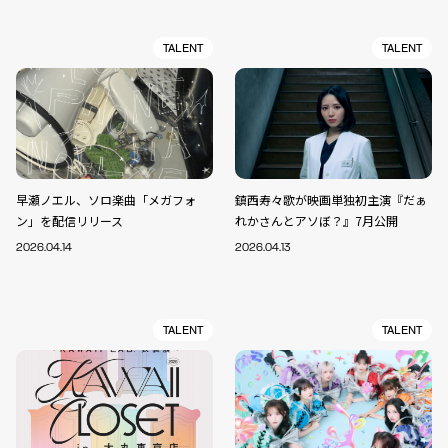
TALENT
TALENT
早瀬ノエル、ソロ楽曲「メガフォ
鎮西寿々歌が映画単独初主演『だぁ
ン」を配信リリース
れかさんとアソぼ？』7月公開
2026.04.14
2026.04.13
TALENT
TALENT