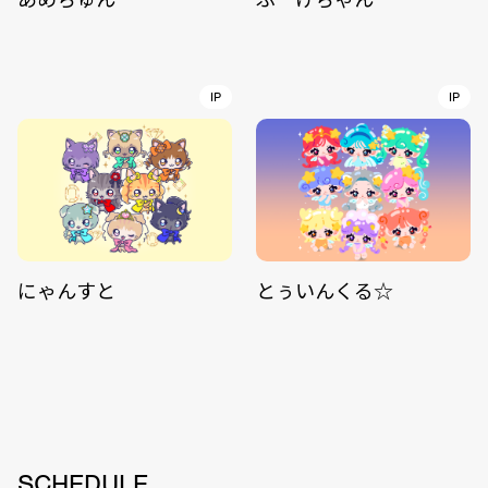
IP
IP
にゃんすと
とぅいんくる☆
SCHEDULE