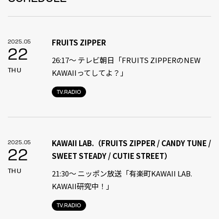
FRUITS ZIPPER
2025.05
22
26:17～ テレビ朝日「FRUITS ZIPPERのNEW
THU
KAWAIIってしてよ？」
TV.RADIO
KAWAII LAB.（FRUITS ZIPPER / CANDY TUNE /
2025.05
22
SWEET STEADY / CUTIE STREET）
THU
21:30〜 ニッポン放送「有楽町KAWAII LAB.
KAWAII研究中！」
TV.RADIO