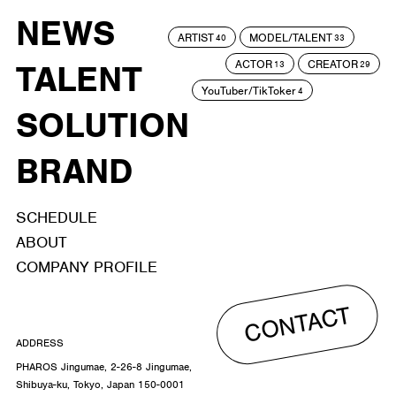
NEWS
ARTIST
MODEL/TALENT
40
33
ACTOR
CREATOR
TALENT
13
29
YouTuber/TikToker
4
SOLUTION
BRAND
SCHEDULE
ABOUT
COMPANY PROFILE
CONTACT
ADDRESS
PHAROS Jingumae, 2-26-8 Jingumae,
Shibuya-ku, Tokyo, Japan 150-0001