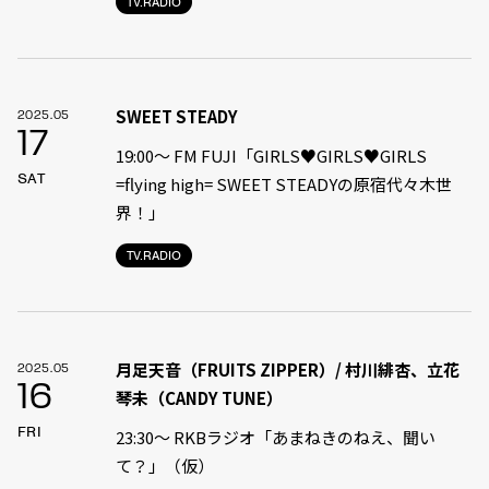
TV.RADIO
SWEET STEADY
2025.05
17
19:00〜 FM FUJI「GIRLS♥GIRLS♥GIRLS
SAT
=flying high= SWEET STEADYの原宿代々木世
界！」
TV.RADIO
月足天音（FRUITS ZIPPER）/ 村川緋杏、立花
2025.05
16
琴未（CANDY TUNE）
FRI
23:30〜 RKBラジオ「あまねきのねえ、聞い
て？」（仮）