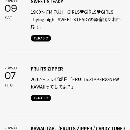
SWEET STEADY
2025.08
09
19:00〜 FM FUJI「GIRLS♥GIRLS♥GIRLS
SAT
=flying high= SWEET STEADYの原宿代々木世
界！」
TV.RADIO
FRUITS ZIPPER
2025.08
07
26:17～ テレビ朝日「FRUITS ZIPPERのNEW
THU
KAWAIIってしてよ？」
TV.RADIO
KAWAII LAB.（FRUITS ZIPPER / CANDY TUNE /
2025.08