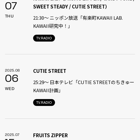
07
SWEET STEADY / CUTIE STREET）
THU
21:30〜 ニッポン放送「有楽町KAWAII LAB.
KAWAII研究中！」
TV.RADIO
CUTIE STREET
2025.08
06
25:29〜 日本テレビ「CUTIE STREETのちきゅー
WED
KAWAII計画」
TV.RADIO
FRUITS ZIPPER
2025.07