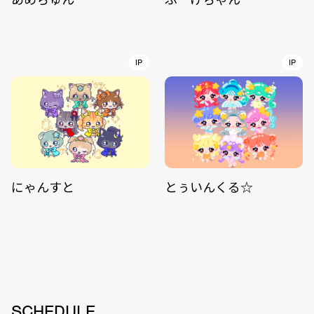
IP
IP
にゃんすと
とぅいんくる☆
SCHEDULE