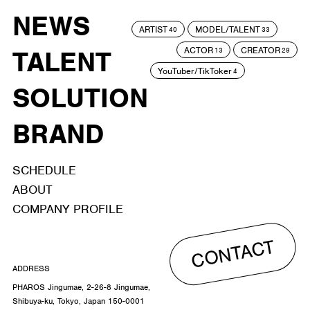
NEWS
ARTIST
MODEL/TALENT
40
33
ACTOR
CREATOR
TALENT
13
29
YouTuber/TikToker
4
SOLUTION
BRAND
SCHEDULE
ABOUT
COMPANY PROFILE
CONTACT
ADDRESS
PHAROS Jingumae, 2-26-8 Jingumae,
Shibuya-ku, Tokyo, Japan 150-0001