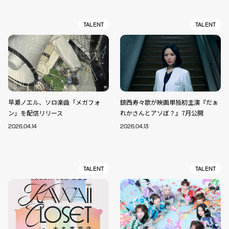
TALENT
TALENT
早瀬ノエル、ソロ楽曲「メガフォ
鎮西寿々歌が映画単独初主演『だぁ
ン」を配信リリース
れかさんとアソぼ？』7月公開
2026.04.14
2026.04.13
TALENT
TALENT