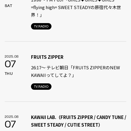
SAT
=flying high= SWEET STEADYの原宿代々木世
界！」
TV.RADIO
FRUITS ZIPPER
2025.08
07
26:17～ テレビ朝日「FRUITS ZIPPERのNEW
THU
KAWAIIってしてよ？」
TV.RADIO
KAWAII LAB.（FRUITS ZIPPER / CANDY TUNE /
2025.08
07
SWEET STEADY / CUTIE STREET）