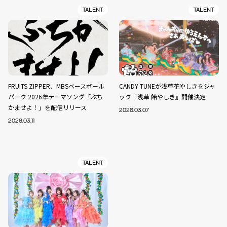
TALENT
TALENT
FRUITS ZIPPER、MBSベースボール
CANDY TUNEが浅草花やしきをジャ
パーク 2026年テーマソング「ぶち
ック『浅草 飴やしき』開催決定
かませよ！」を配信リリース
2026.03.07
2026.03.11
TALENT