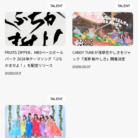
TALENT
TALENT
FRUITS ZIPPER、MBSベースボール
CANDY TUNEが浅草花やしきをジャ
パーク 2026年テーマソング「ぶち
ック『浅草 飴やしき』開催決定
かませよ！」を配信リリース
2026.03.07
2026.03.11
TALENT