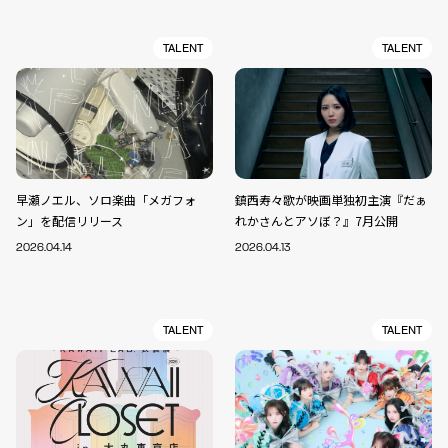
TALENT
TALENT
早瀬ノエル、ソロ楽曲「メガフォ
鎮西寿々歌が映画単独初主演『だぁ
ン」を配信リリース
れかさんとアソぼ？』7月公開
2026.04.14
2026.04.13
TALENT
TALENT