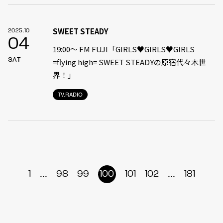
SWEET STEADY
2025.10
04
19:00〜 FM FUJI「GIRLS♥GIRLS♥GIRLS
SAT
=flying high= SWEET STEADYの原宿代々木世
界！」
TV.RADIO
...
...
1
98
99
100
101
102
181