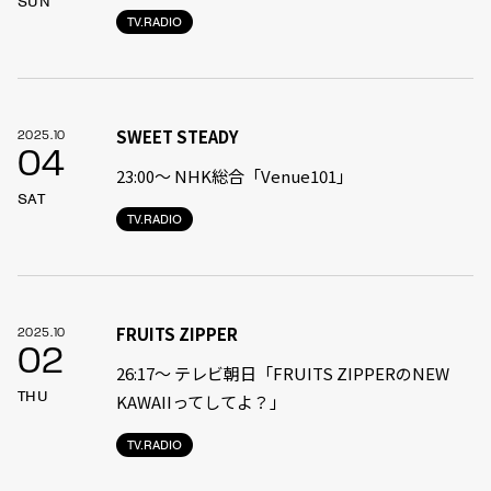
SUN
TV.RADIO
SWEET STEADY
2025.10
04
23:00〜 NHK総合「Venue101」
SAT
TV.RADIO
FRUITS ZIPPER
2025.10
02
26:17～ テレビ朝日「FRUITS ZIPPERのNEW
THU
KAWAIIってしてよ？」
TV.RADIO