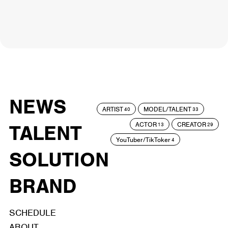
NEWS
ARTIST
MODEL/TALENT
40
33
ACTOR
CREATOR
TALENT
13
29
YouTuber/TikToker
4
SOLUTION
BRAND
SCHEDULE
ABOUT