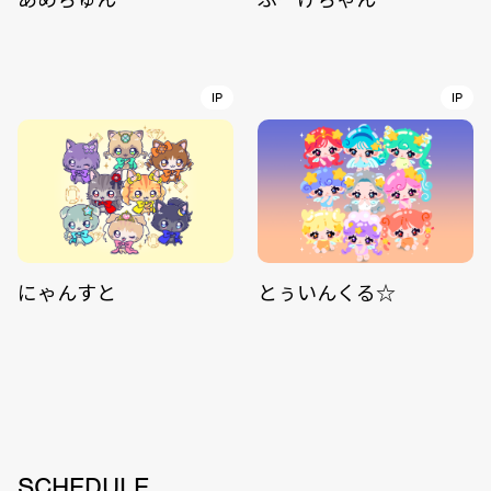
IP
IP
にゃんすと
とぅいんくる☆
SCHEDULE